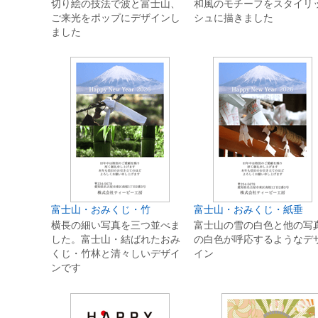
切り絵の技法で波と富士山、
和風のモチーフをスタイリ
ご来光をポップにデザインし
シュに描きました
ました
富士山・おみくじ・竹
富士山・おみくじ・紙垂
横長の細い写真を三つ並べま
富士山の雪の白色と他の写
した。富士山・結ばれたおみ
の白色が呼応するようなデ
くじ・竹林と清々しいデザイ
イン
ンです