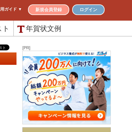
用ガイド ▼
新規会員登録
ログイン
スト
年賀状
文例
[PR]