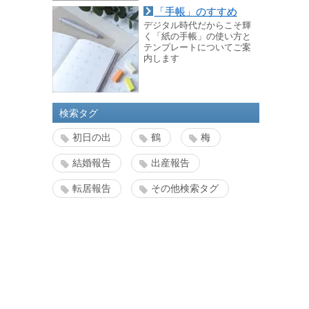
「手帳」のすすめ
デジタル時代だからこそ輝
く「紙の手帳」の使い方と
テンプレートについてご案
内します
検索タグ
初日の出
鶴
梅
結婚報告
出産報告
転居報告
その他検索タグ