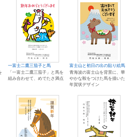
一富士二鷹三茄子と馬
富士山と初日の出の貼り絵馬
を
「一富士二鷹三茄子」と馬を
青海波の富士山を背景に、華
組み合わせて、めでたさ満点
かな鞍をつけた馬を描いた
年賀状デザイン