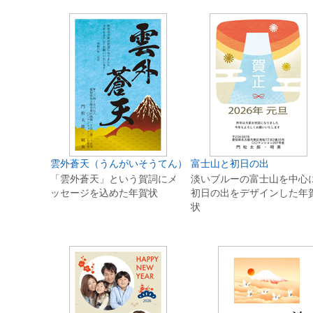
雲外蒼天（うんがいそうてん）
富士山と初日の出
「雲外蒼天」という賀詞にメ
淡いブルーの富士山を中心
ッセージを込めた年賀状
初日の出をデザインした年
状