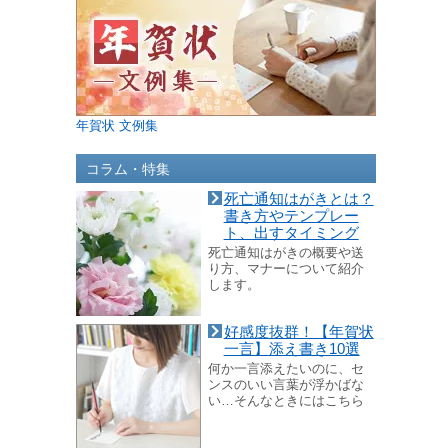
年賀状 文例集
コラム・特集
死亡通知はがきとは？
書き方やテンプレー
ト、出すタイミング
死亡通知はがきの概要や送
り方、マナーについて紹介
します。
好感度抜群！【年賀状
一言】添え書き10選
何か一言添えたいのに、セ
ンスのいい言葉が浮かばな
い…そんなときにはこちら