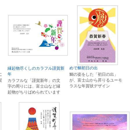
めで鯛初日の出
縁起物尽くしのカラフル謹賀新
年
に
鯛の姿をした「初日の出」
賀
が、富士山から昇りるユーモ
カラフルな「謹賀新年」の文
ラスな年賀状デザイン
字の周りには、富士山など縁
起物がちりばめられています