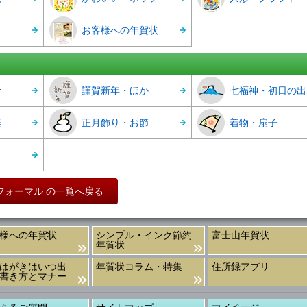
お客様への年賀状
r
謹賀新年・ほか
七福神・初日の出
楽
正月飾り・お節
着物・扇子
フォーマル の一覧へ戻る
様への年賀状
シンプル・インク節約
富士山年賀状
年賀状
はがきはいつ出
年賀状コラム・特集
住所録アプリ
書き方とマナー