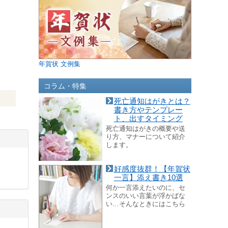
年賀状 文例集
コラム・特集
死亡通知はがきとは？
書き方やテンプレー
ト、出すタイミング
死亡通知はがきの概要や送
り方、マナーについて紹介
します。
好感度抜群！【年賀状
一言】添え書き10選
何か一言添えたいのに、セ
ンスのいい言葉が浮かばな
い…そんなときにはこちら