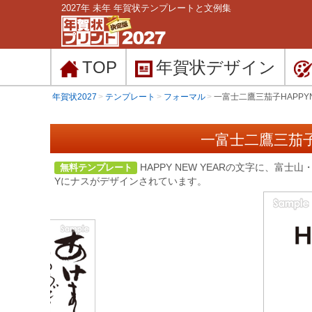
2027年 未年 年賀状テンプレートと文例集
TOP
年賀状
デザイン
年賀状2027
テンプレート
フォーマル
一富士二鷹三茄子HAPPY
一富士二鷹三茄子H
HAPPY NEW YEARの文字に、
無料テンプレート
Yにナスがデザインされています。