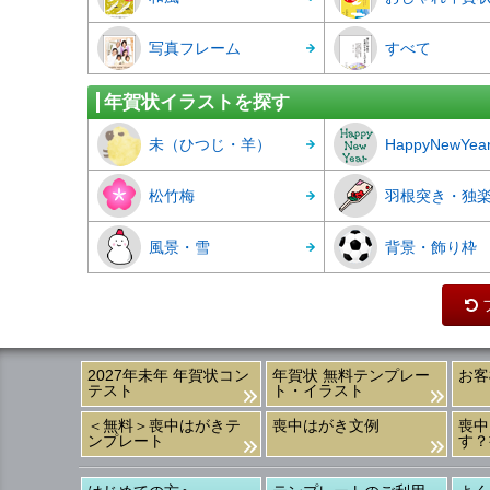
写真フレーム
すべて
年賀状イラストを探す
未（ひつじ・羊）
HappyNewYea
松竹梅
羽根突き・独
風景・雪
背景・飾り枠
2027年未年 年賀状コン
年賀状 無料テンプレー
お客
テスト
ト・イラスト
＜無料＞喪中はがきテ
喪中はがき文例
喪中
ンプレート
す？