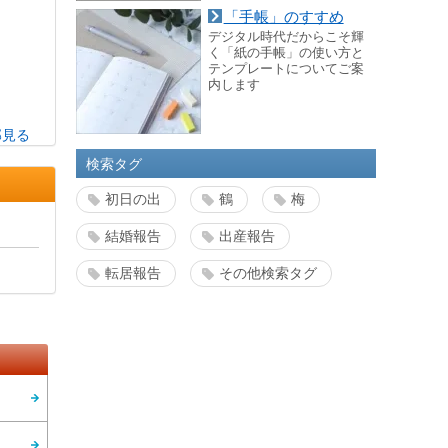
「手帳」のすすめ
デジタル時代だからこそ輝
く「紙の手帳」の使い方と
テンプレートについてご案
内します
部見る
検索タグ
初日の出
鶴
梅
結婚報告
出産報告
転居報告
その他検索タグ