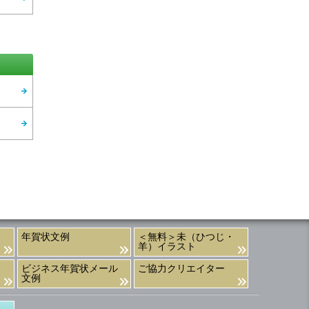
年賀状文例
＜無料＞未（ひつじ・
羊）イラスト
ビジネス年賀状メール
ご協力クリエイター
文例