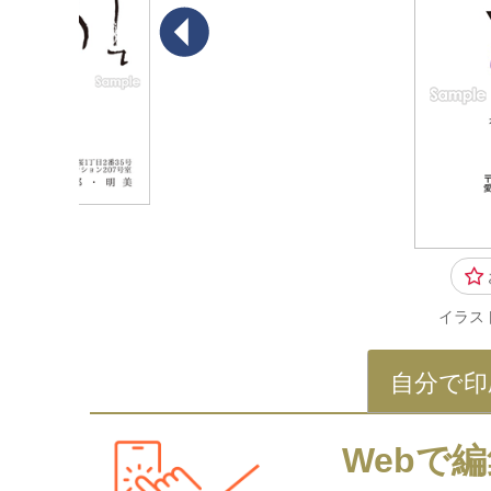
イラス
自分で印
Webで編