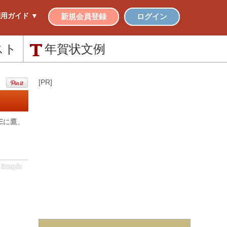
用ガイド ▼
新規会員登録
ログイン
スト
年賀状
文例
[PR]
Eに鷹、