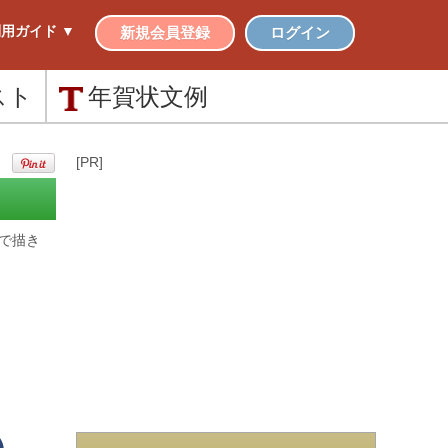
用ガイド ▼
新規会員登録
ログイン
スト
年賀状
文例
[PR]
で描き