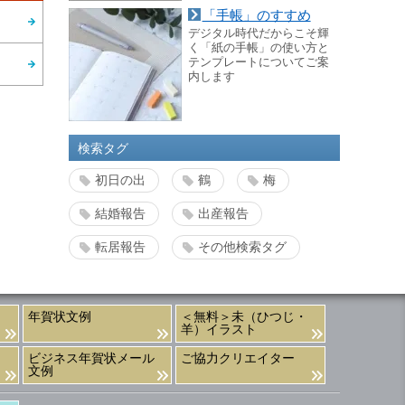
「手帳」のすすめ
デジタル時代だからこそ輝
く「紙の手帳」の使い方と
テンプレートについてご案
内します
検索タグ
初日の出
鶴
梅
結婚報告
出産報告
転居報告
その他検索タグ
年賀状文例
＜無料＞未（ひつじ・
羊）イラスト
ビジネス年賀状メール
ご協力クリエイター
文例