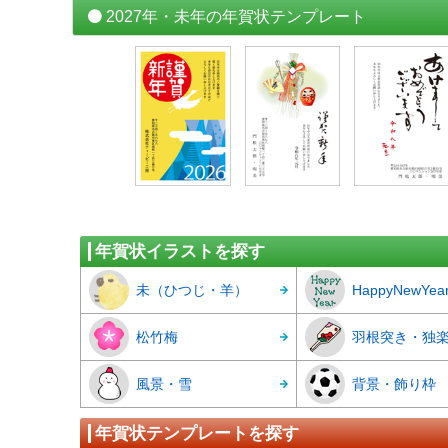
2027年・未年の年賀状テンプレート
年賀状イラストを探す
未（ひつじ・羊）
HappyNewYea
松竹梅
羽根突き・独
風景・雪
背景・飾り枠
年賀状テンプレートを探す