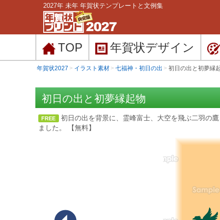
2027年 未年 年賀状テンプレートと文例集
TOP
年賀状
デザイン
年賀状2027
イラスト素材
七福神・初日の出
初日の出と初夢縁
初日の出と初夢縁起物
初日の出を背景に、霊峰富士、大空を飛ぶ二羽の鷹
FREE
ました。 【無料】