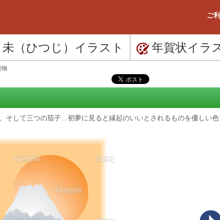
ご利
未（ひつじ）
イラスト
年賀状
イラ
起物
、そして三つの茄子…初夢に見ると縁起のいいとされるものを優しい色