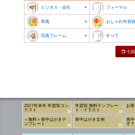
ビジネス・会社
フォーマル
和風
おしゃれ年賀
写真フレーム
すべて
七福
2027年未年 年賀状コン
年賀状 無料テンプレー
お客
テスト
ト・イラスト
＜無料＞喪中はがきテ
喪中はがき文例
喪中
ンプレート
す？