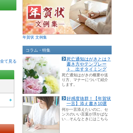
年賀状 文例集
コラム・特集
死亡通知はがきとは？
を全て見る
書き方やテンプレー
ト、出すタイミング
死亡通知はがきの概要や送
り方、マナーについて紹介
します。
好感度抜群！【年賀状
一言】添え書き10選
何か一言添えたいのに、セ
ンスのいい言葉が浮かばな
い…そんなときにはこちら