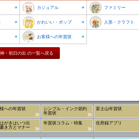
カジュアル
ファミリー
状
かわいい・ポップ
人形・クラフト
お客様への年賀状
神・初日の出 の一覧へ戻る
様への年賀状
シンプル・インク節約
富士山年賀状
年賀状
はがきはいつ出
年賀状コラム・特集
住所録アプリ
書き方とマナー