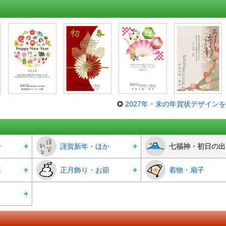
2027年・未の年賀状デザイン
r
謹賀新年・ほか
七福神・初日の出
楽
正月飾り・お節
着物・扇子