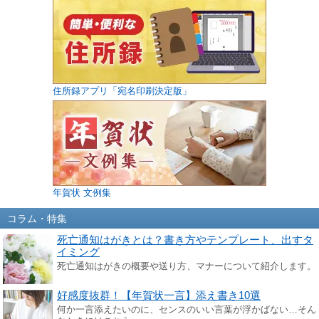
住所録アプリ「宛名印刷決定版」
年賀状 文例集
コラム・特集
死亡通知はがきとは？書き方やテンプレート、出すタ
イミング
死亡通知はがきの概要や送り方、マナーについて紹介します。
好感度抜群！【年賀状一言】添え書き10選
何か一言添えたいのに、センスのいい言葉が浮かばない…そん