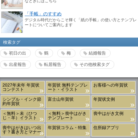
なときにはこちら
「手帳」のすすめ
デジタル時代だからこそ輝く「紙の手帳」の使い方とテンプレ
ートについてご案内します
検索タグ
初日の出
鶴
梅
結婚報告
出産報告
転居報告
その他検索タグ
2027年未年 年賀状
年賀状 無料テンプレ
お客様への年賀状
コンテスト
ート・イラスト
シンプル・インク節
富士山年賀状
年賀状文例
約年賀状
＜無料＞未（ひつ
＜無料＞喪中はがき
喪中はがき文例
じ・羊）イラスト
テンプレート
喪中はがきはいつ出
年賀状コラム・特集
住所録アプリ
す？書き方とマナー