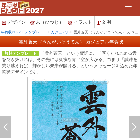
デザイン
未（ひつじ）
イラスト
文例
年賀状2027
テンプレート
カジュアル
雲外蒼天（うんがいそうてん）-カジュ
雲外蒼天（うんがいそうてん）-カジュアル年賀状
「雲外蒼天」という賀詞に、「厚くたれこめる雲
無料テンプレート
を突き抜ければ、その先には爽快な青い空が広がる」つまり「試練を
乗り越えれば、輝かしい未来が開ける」というメッセージを込めた年
賀状デザインです。