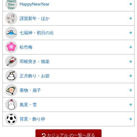
HappyNewYear
謹賀新年・ほか
七福神・初日の出
松竹梅
羽根突き・独楽
正月飾り・お節
着物・扇子
風景・雪
背景・飾り枠
カジュアル の一覧へ戻る