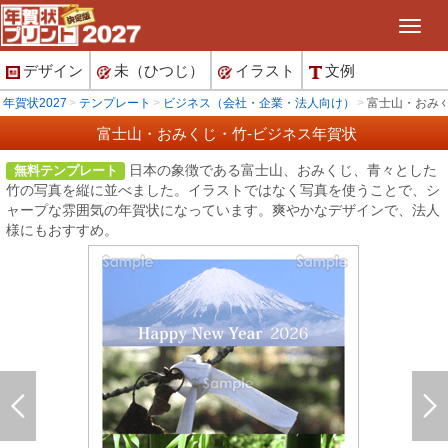
デザイン
未（ひつじ）
イラスト
文例
年賀状2027
テンプレート
ビジネス（会社・企業・法人向け）
富士山・おみく
富士山・おみくじ・竹-ビジネス年賀状
日本の象徴である富士山、おみくじ、青々とした
無料テンプレート
竹の写真を縦に並べました。イラストではなく写真を使うことで、シ
ャープな雰囲気の年賀状になっています。爽やかなデザインで、法人
様にもおすすめ。