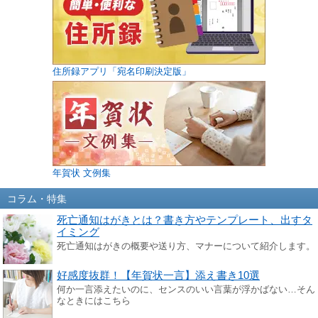
住所録アプリ「宛名印刷決定版」
年賀状 文例集
コラム・特集
死亡通知はがきとは？書き方やテンプレート、出すタ
イミング
死亡通知はがきの概要や送り方、マナーについて紹介します。
好感度抜群！【年賀状一言】添え書き10選
何か一言添えたいのに、センスのいい言葉が浮かばない…そん
なときにはこちら