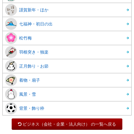
謹賀新年・ほか
七福神・初日の出
松竹梅
羽根突き・独楽
正月飾り・お節
着物・扇子
風景・雪
背景・飾り枠
ビジネス（会社・企業・法人向け） の一覧へ戻る