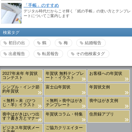
「手帳」のすすめ
デジタル時代だからこそ輝く「紙の手帳」の使い方とテンプレ
ートについてご案内します
検索タグ
初日の出
鶴
梅
結婚報告
出産報告
転居報告
その他検索タグ
2027年未年 年賀状
年賀状 無料テンプレ
お客様への年賀状
コンテスト
ート・イラスト
シンプル・インク節
富士山年賀状
年賀状文例
約年賀状
＜無料＞未（ひつ
＜無料＞喪中はがき
喪中はがき文例
じ・羊）イラスト
テンプレート
喪中はがきはいつ出
年賀状コラム・特集
住所録アプリ
す？書き方とマナー
ビジネス年賀状メー
ご協力クリエイター
ル文例