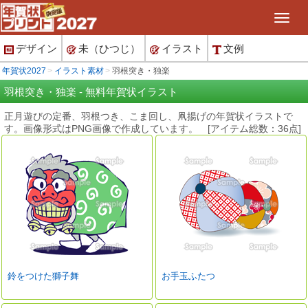
デザイン
未（ひつじ）
イラスト
文例
年賀状2027
イラスト素材
羽根突き・独楽
羽根突き・独楽 - 無料年賀状イラスト
正月遊びの定番、羽根つき、こま回し、凧揚げの年賀状イラストで
す。画像形式はPNG画像で作成しています。 [アイテム総数：36点]
鈴をつけた獅子舞
お手玉ふたつ