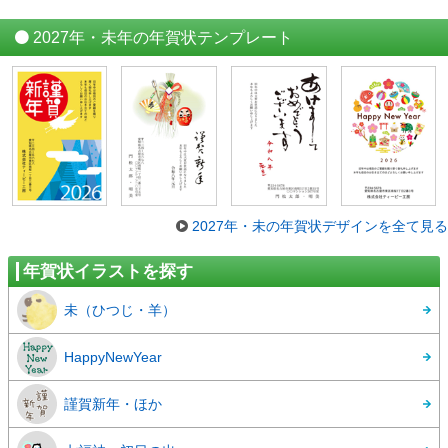
2027年・未年の年賀状テンプレート
2027年・未の年賀状デザインを全て見る
年賀状イラストを探す
未（ひつじ・羊）
HappyNewYear
謹賀新年・ほか