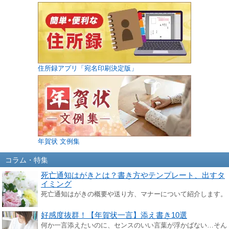
住所録アプリ「宛名印刷決定版」
年賀状 文例集
コラム・特集
死亡通知はがきとは？書き方やテンプレート、出すタ
イミング
死亡通知はがきの概要や送り方、マナーについて紹介します。
好感度抜群！【年賀状一言】添え書き10選
何か一言添えたいのに、センスのいい言葉が浮かばない…そん