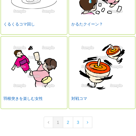
くるくるコマ回し
かるたクイーン？
羽根突きを楽しむ女性
対戦コマ
1
2
3