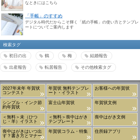
なときにはこちら
「手帳」のすすめ
デジタル時代だからこそ輝く「紙の手帳」の使い方とテンプレ
ートについてご案内します
検索タグ
初日の出
鶴
梅
結婚報告
出産報告
転居報告
その他検索タグ
2027年未年 年賀状
年賀状 無料テンプレ
お客様への年賀状
コンテスト
ート・イラスト
シンプル・インク節
富士山年賀状
年賀状文例
約年賀状
＜無料＞未（ひつ
＜無料＞喪中はがき
喪中はがき文例
じ・羊）イラスト
テンプレート
喪中はがきはいつ出
年賀状コラム・特集
住所録アプリ
す？書き方とマナー