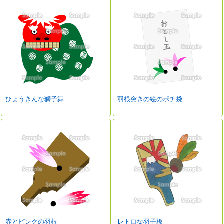
ひょうきんな獅子舞
羽根突きの絵のポチ袋
赤とピンクの羽根
レトロな羽子板