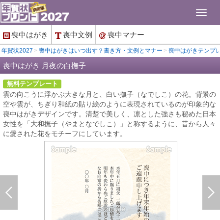
喪中はがき
喪中文例
喪中
マナー
年賀状2027
喪中はがきはいつ出す？書き方・文例とマナー
喪中はがきテンプ
喪中はがき 月夜の白撫子
無料テンプレート
雲の向こうに浮かぶ大きな月と、白い撫子（なでしこ）の花。背景の
空や雲が、ちぎり和紙の貼り絵のように表現されているのが印象的な
喪中はがきデザインです。清楚で美しく、凛とした強さも秘めた日本
女性を「大和撫子（やまとなでしこ）」と称するように、昔から人々
に愛された花をモチーフにしています。