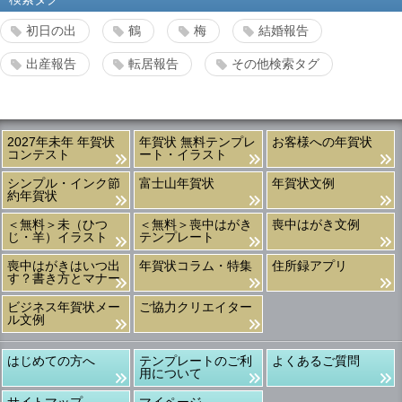
初日の出
鶴
梅
結婚報告
出産報告
転居報告
その他検索タグ
2027年未年 年賀状
年賀状 無料テンプレ
お客様への年賀状
コンテスト
ート・イラスト
シンプル・インク節
富士山年賀状
年賀状文例
約年賀状
＜無料＞未（ひつ
＜無料＞喪中はがき
喪中はがき文例
じ・羊）イラスト
テンプレート
喪中はがきはいつ出
年賀状コラム・特集
住所録アプリ
す？書き方とマナー
ビジネス年賀状メー
ご協力クリエイター
ル文例
はじめての方へ
テンプレートのご利
よくあるご質問
用について
サイトマップ
マイページ