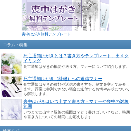
喪中はがき無料テンプレート
コラム・特集
死亡通知はがきとは？書き方やテンプレート、出すタ
イミング
死亡通知はがきの概要や送り方、マナーについて紹介します。
死亡通知はがき（訃報）への返信マナー
死亡通知はがきの種類や返信の書き方を、例文を交えて紹介し
ます。葬儀に参列できない場合に送付するお悔やみ状について
も解説します。
喪中はがきはいつ出す？書き方・マナーや喪中の対象
範囲
いつまでに出す？親族の範囲は？どう書けばいい？など、時期
書き方についての疑問にお応えします
検索タグ