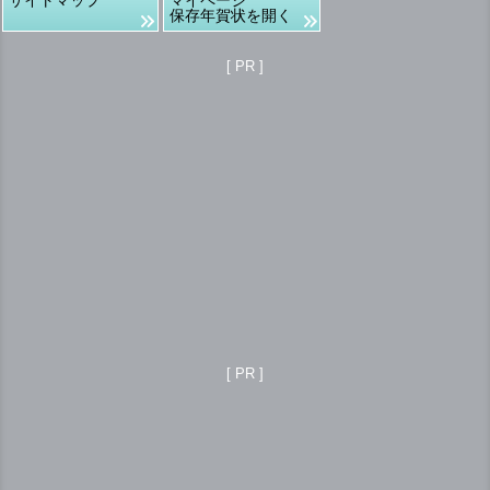
保存年賀状を開く
[ PR ]
[ PR ]