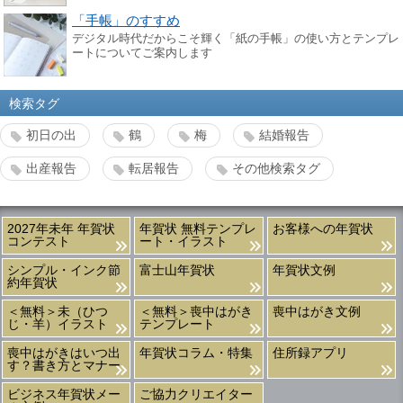
「手帳」のすすめ
デジタル時代だからこそ輝く「紙の手帳」の使い方とテンプレ
ートについてご案内します
検索タグ
初日の出
鶴
梅
結婚報告
出産報告
転居報告
その他検索タグ
2027年未年 年賀状
年賀状 無料テンプレ
お客様への年賀状
コンテスト
ート・イラスト
シンプル・インク節
富士山年賀状
年賀状文例
約年賀状
＜無料＞未（ひつ
＜無料＞喪中はがき
喪中はがき文例
じ・羊）イラスト
テンプレート
喪中はがきはいつ出
年賀状コラム・特集
住所録アプリ
す？書き方とマナー
ビジネス年賀状メー
ご協力クリエイター