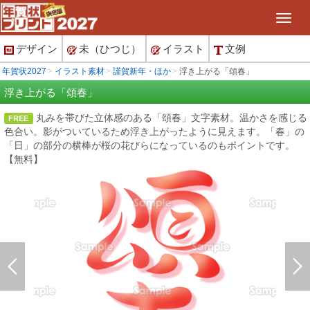
デザイン
未（ひつじ）
イラスト
文例
年賀状2027
イラスト素材
謹賀新年・ほか
浮き上がる「頌春」
浮き上がる「頌春」
丸みを帯びた立体感のある「頌春」文字素材。温かさを感じる
FREE
色合い。影がついているため浮き上がったように見えます。「春」の
「日」の部分の横棒が桜の花びらになっているのもポイントです。
【無料】