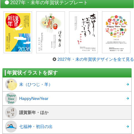
2027年・未年の年賀状テンプレート
2027年・未の年賀状デザインを全て見る
年賀状イラストを探す
未（ひつじ・羊）
HappyNewYear
謹賀新年・ほか
七福神・初日の出