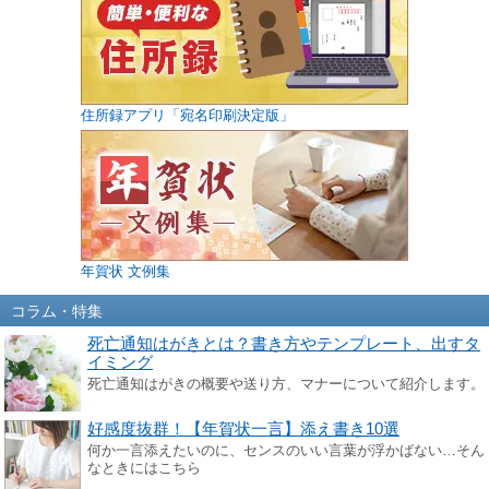
住所録アプリ「宛名印刷決定版」
年賀状 文例集
コラム・特集
死亡通知はがきとは？書き方やテンプレート、出すタ
イミング
死亡通知はがきの概要や送り方、マナーについて紹介します。
好感度抜群！【年賀状一言】添え書き10選
何か一言添えたいのに、センスのいい言葉が浮かばない…そん
なときにはこちら