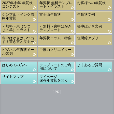
2027年未年 年賀状
年賀状 無料テンプレ
お客様への年賀状
コンテスト
ート・イラスト
シンプル・インク節
富士山年賀状
年賀状文例
約年賀状
＜無料＞未（ひつ
＜無料＞喪中はがき
喪中はがき文例
じ・羊）イラスト
テンプレート
喪中はがきはいつ出
年賀状コラム・特集
住所録アプリ
す？書き方とマナー
ビジネス年賀状メー
ご協力クリエイター
ル文例
はじめての方へ
テンプレートのご利
よくあるご質問
用について
サイトマップ
マイページ
保存年賀状を開く
[ PR ]