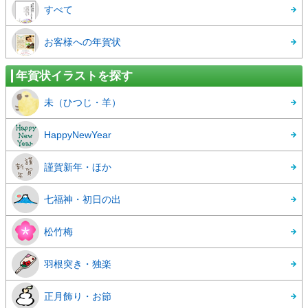
すべて
お客様への年賀状
年賀状イラストを探す
未（ひつじ・羊）
HappyNewYear
謹賀新年・ほか
七福神・初日の出
松竹梅
羽根突き・独楽
正月飾り・お節