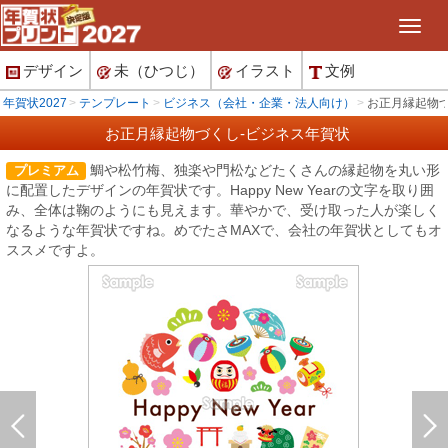
デザイン
未（ひつじ）
イラスト
文例
年賀状2027
テンプレート
ビジネス（会社・企業・法人向け）
お正月縁起物づ
お正月縁起物づくし-ビジネス年賀状
鯛や松竹梅、独楽や門松などたくさんの縁起物を丸い形
プレミアム
に配置したデザインの年賀状です。Happy New Yearの文字を取り囲
み、全体は鞠のようにも見えます。華やかで、受け取った人が楽しく
なるような年賀状ですね。めでたさMAXで、会社の年賀状としてもオ
ススメですよ。