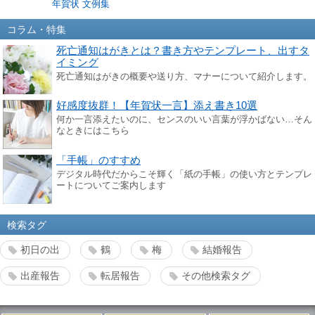
年賀状 文例集
コラム・特集
死亡通知はがきとは？書き方やテンプレート、出すタ
イミング
死亡通知はがきの概要や送り方、マナーについて紹介します。
好感度抜群！【年賀状一言】添え書き10選
何か一言添えたいのに、センスのいい言葉が浮かばない…そん
なときにはこちら
「手帳」のすすめ
デジタル時代だからこそ輝く「紙の手帳」の使い方とテンプレ
ートについてご案内します
検索タグ
初日の出
鶴
梅
結婚報告
出産報告
転居報告
その他検索タグ