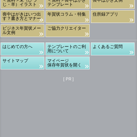
＜無料＞未（ひつ
＜無料＞喪中はがき
喪中はがき文例
じ・羊）イラスト
テンプレート
喪中はがきはいつ出
年賀状コラム・特集
住所録アプリ
す？書き方とマナー
ビジネス年賀状メー
ご協力クリエイター
ル文例
はじめての方へ
テンプレートのご利
よくあるご質問
用について
サイトマップ
マイページ
保存年賀状を開く
[ PR ]