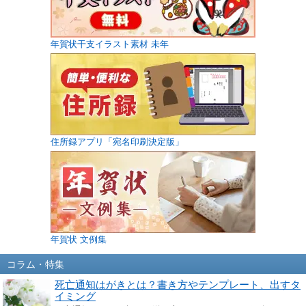
年賀状干支イラスト素材 未年
住所録アプリ「宛名印刷決定版」
年賀状 文例集
コラム・特集
死亡通知はがきとは？書き方やテンプレート、出すタ
イミング