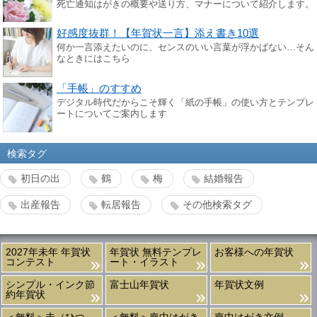
死亡通知はがきの概要や送り方、マナーについて紹介します。
好感度抜群！【年賀状一言】添え書き10選
何か一言添えたいのに、センスのいい言葉が浮かばない…そん
なときにはこちら
「手帳」のすすめ
デジタル時代だからこそ輝く「紙の手帳」の使い方とテンプレ
ートについてご案内します
検索タグ
初日の出
鶴
梅
結婚報告
出産報告
転居報告
その他検索タグ
2027年未年 年賀状
年賀状 無料テンプレ
お客様への年賀状
コンテスト
ート・イラスト
シンプル・インク節
富士山年賀状
年賀状文例
約年賀状