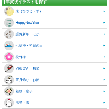
年賀状イラストを探す
未（ひつじ・羊）
HappyNewYear
謹賀新年・ほか
七福神・初日の出
松竹梅
羽根突き・独楽
正月飾り・お節
着物・扇子
風景・雪