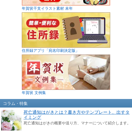
年賀状干支イラスト素材 未年
住所録アプリ「宛名印刷決定版」
年賀状 文例集
コラム・特集
死亡通知はがきとは？書き方やテンプレート、出すタ
イミング
死亡通知はがきの概要や送り方、マナーについて紹介します。