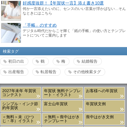
好感度抜群！【年賀状一言】添え書き10選
何か一言添えたいのに、センスのいい言葉が浮かばない…そん
なときにはこちら
「手帳」のすすめ
デジタル時代だからこそ輝く「紙の手帳」の使い方とテンプレ
ートについてご案内します
検索タグ
初日の出
鶴
梅
結婚報告
出産報告
転居報告
その他検索タグ
2027年未年 年賀状
年賀状 無料テンプレ
お客様への年賀状
コンテスト
ート・イラスト
シンプル・インク節
富士山年賀状
年賀状文例
約年賀状
＜無料＞未（ひつ
＜無料＞喪中はがき
喪中はがき文例
じ・羊）イラスト
テンプレート