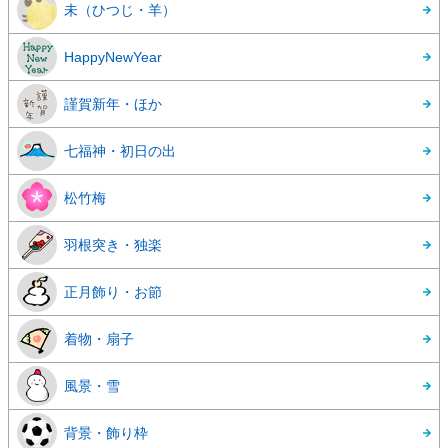
未（ひつじ・羊）
HappyNewYear
謹賀新年・ほか
七福神・初日の出
松竹梅
羽根突き・独楽
正月飾り・お節
着物・扇子
風景・雪
背景・飾り枠