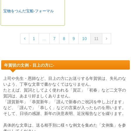
宝物をつんだ宝船-フォーマル
1
...
7
8
9
10
11
年賀状の文例 - 目上の方に-
上司や先生・恩師など、目上の方にお送りする年賀状は、失礼のな
いよう、丁寧な文章で書かなくてはなりません。
たとえば、賀詞としてよく使われる「賀正」「初春」など二文字の
賀詞は、あまり好ましくありません。
「謹賀新年」「恭賀新年」「謹んで新春のご祝詞を申し上げます」
など、「謹んで」「恭しく」などの言葉が入ったものを用います。
そして、日頃の感謝、新年の決意表明、近況報告などを綴ります。
具体的な文章は、送る相手別に様々な例文を集めた「文例集」を参