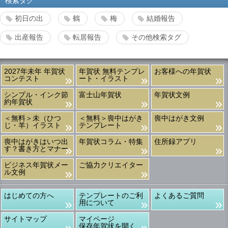
検索タグ
初日の出
鶴
梅
結婚報告
出産報告
転居報告
その他検索タグ
2027年未年 年賀状
年賀状 無料テンプレ
お客様への年賀状
コンテスト
ート・イラスト
シンプル・インク節
富士山年賀状
年賀状文例
約年賀状
＜無料＞未（ひつ
＜無料＞喪中はがき
喪中はがき文例
じ・羊）イラスト
テンプレート
喪中はがきはいつ出
年賀状コラム・特集
住所録アプリ
す？書き方とマナー
ビジネス年賀状メー
ご協力クリエイター
ル文例
はじめての方へ
テンプレートのご利
よくあるご質問
用について
サイトマップ
マイページ
保存年賀状を開く