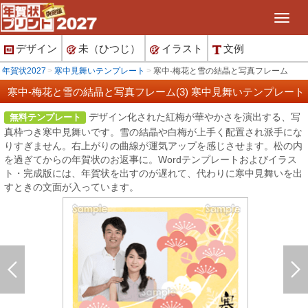
デザイン
未（ひつじ）
イラスト
文例
年賀状2027
寒中見舞いテンプレート
寒中-梅花と雪の結晶と写真フレーム
寒中-梅花と雪の結晶と写真フレーム(3) 寒中見舞いテンプレート
デザイン化された紅梅が華やかさを演出する、写
無料テンプレート
真枠つき寒中見舞いです。雪の結晶や白梅が上手く配置され派手にな
りすぎません。右上がりの曲線が運気アップを感じさせます。松の内
を過ぎてからの年賀状のお返事に。Wordテンプレートおよびイラス
ト・完成版には、年賀状を出すのが遅れて、代わりに寒中見舞いを出
すときの文面が入っています。