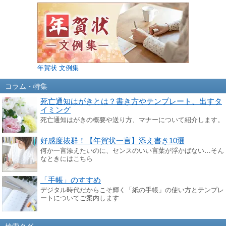
年賀状 文例集
コラム・特集
死亡通知はがきとは？書き方やテンプレート、出すタ
イミング
死亡通知はがきの概要や送り方、マナーについて紹介します。
好感度抜群！【年賀状一言】添え書き10選
何か一言添えたいのに、センスのいい言葉が浮かばない…そん
なときにはこちら
「手帳」のすすめ
デジタル時代だからこそ輝く「紙の手帳」の使い方とテンプレ
ートについてご案内します