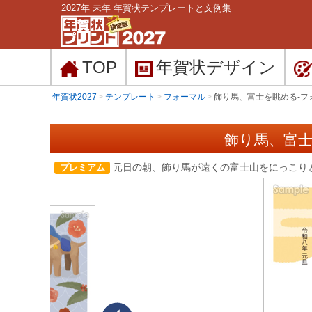
2027年 未年 年賀状テンプレートと文例集
TOP
年賀状
デザイン
年賀状2027
テンプレート
フォーマル
飾り馬、富士を眺める-フ
飾り馬、富士
元日の朝、飾り馬が遠くの富士山をにっこり
プレミアム