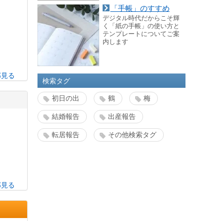
「手帳」のすすめ
デジタル時代だからこそ輝
く「紙の手帳」の使い方と
テンプレートについてご案
内します
部見る
検索タグ
初日の出
鶴
梅
結婚報告
出産報告
転居報告
その他検索タグ
部見る