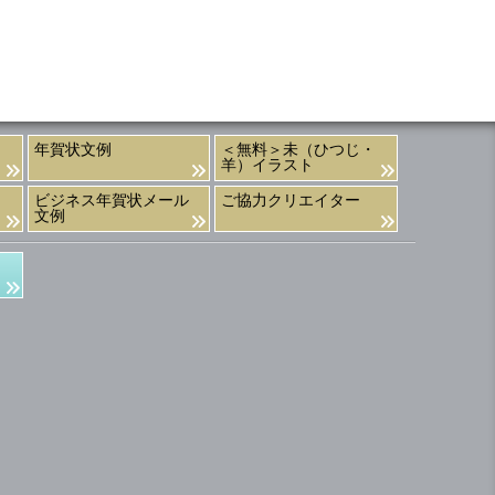
年賀状文例
＜無料＞未（ひつじ・
羊）イラスト
ビジネス年賀状メール
ご協力クリエイター
文例