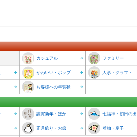
カジュアル
ファミリー
状
かわいい・ポップ
人形・クラフト
お客様への年賀状
r
謹賀新年・ほか
七福神・初日の出
楽
正月飾り・お節
着物・扇子