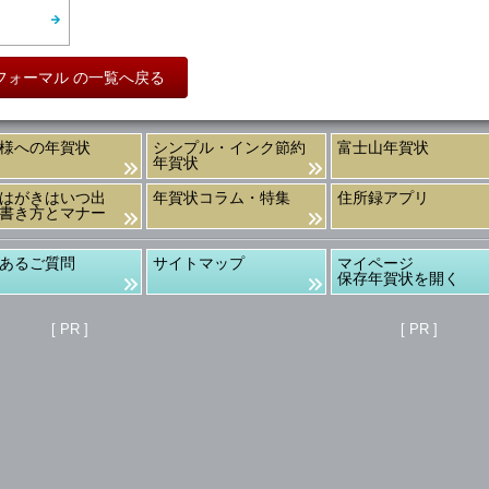
フォーマル の一覧へ戻る
様への年賀状
シンプル・インク節約
富士山年賀状
年賀状
はがきはいつ出
年賀状コラム・特集
住所録アプリ
書き方とマナー
あるご質問
サイトマップ
マイページ
保存年賀状を開く
[ PR ]
[ PR ]