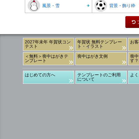
風景・雪
背景・飾り枠
2027年未年 年賀状コン
年賀状 無料テンプレー
お客
テスト
ト・イラスト
＜無料＞喪中はがきテ
喪中はがき文例
喪中
ンプレート
す？
はじめての方へ
テンプレートのご利用
よく
について