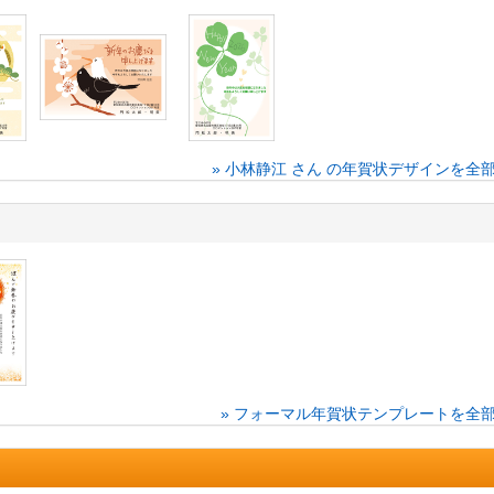
» 小林静江 さん の年賀状デザインを全
» フォーマル年賀状テンプレートを全