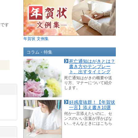
要です
年賀状 文例集
コラム・特集
死亡通知はがきとは？
書き方やテンプレー
ト、出すタイミング
死亡通知はがきの概要や送
り方、マナーについて紹介
します。
好感度抜群！【年賀状
一言】添え書き10選
何か一言添えたいのに、セ
ンスのいい言葉が浮かばな
い…そんなときにはこちら