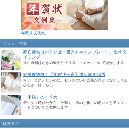
年賀状 文例集
コラム・特集
死亡通知はがきとは？書き方やテンプレート、出すタ
イミング
死亡通知はがきの概要や送り方、マナーについて紹介します。
好感度抜群！【年賀状一言】添え書き10選
何か一言添えたいのに、センスのいい言葉が浮かばない…そん
なときにはこちら
「手帳」のすすめ
デジタル時代だからこそ輝く「紙の手帳」の使い方とテンプレ
ートについてご案内します
検索タグ