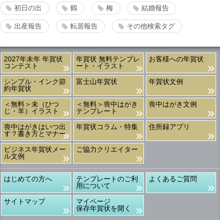
初日の出
鶴
梅
結婚報告
出産報告
転居報告
その他検索タグ
2027年未年 年賀状
年賀状 無料テンプレ
お客様への年賀状
コンテスト
ート・イラスト
シンプル・インク節
富士山年賀状
年賀状文例
約年賀状
＜無料＞未（ひつ
＜無料＞喪中はがき
喪中はがき文例
じ・羊）イラスト
テンプレート
喪中はがきはいつ出
年賀状コラム・特集
住所録アプリ
す？書き方とマナー
ビジネス年賀状メー
ご協力クリエイター
ル文例
はじめての方へ
テンプレートのご利
よくあるご質問
用について
サイトマップ
マイページ
保存年賀状を開く