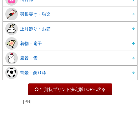
羽根突き・独楽
正月飾り・お節
着物・扇子
風景・雪
背景・飾り枠
年賀状プリント決定版TOPへ戻る
[PR]