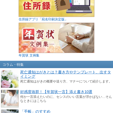
住所録アプリ「宛名印刷決定版」
年賀状 文例集
コラム・特集
死亡通知はがきとは？書き方やテンプレート、出すタ
イミング
死亡通知はがきの概要や送り方、マナーについて紹介します。
好感度抜群！【年賀状一言】添え書き10選
何か一言添えたいのに、センスのいい言葉が浮かばない…そん
なときにはこちら
「手帳」のすすめ