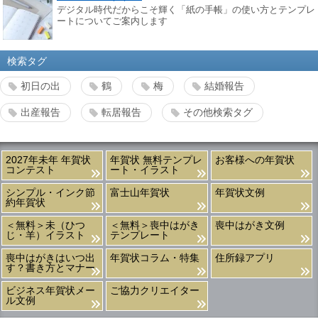
デジタル時代だからこそ輝く「紙の手帳」の使い方とテンプレ
ートについてご案内します
検索タグ
初日の出
鶴
梅
結婚報告
出産報告
転居報告
その他検索タグ
2027年未年 年賀状
年賀状 無料テンプレ
お客様への年賀状
コンテスト
ート・イラスト
シンプル・インク節
富士山年賀状
年賀状文例
約年賀状
＜無料＞未（ひつ
＜無料＞喪中はがき
喪中はがき文例
じ・羊）イラスト
テンプレート
喪中はがきはいつ出
年賀状コラム・特集
住所録アプリ
す？書き方とマナー
ビジネス年賀状メー
ご協力クリエイター
ル文例