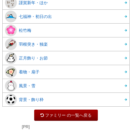
謹賀新年・ほか
七福神・初日の出
松竹梅
羽根突き・独楽
正月飾り・お節
着物・扇子
風景・雪
背景・飾り枠
ファミリー の一覧へ戻る
[PR]