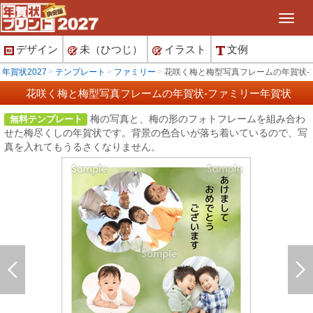
デザイン
未（ひつじ）
イラスト
文例
年賀状2027
テンプレート
ファミリー
花咲く梅と梅型写真フレームの年賀状-
花咲く梅と梅型写真フレームの年賀状-ファミリー年賀状
梅の写真と、梅の形のフォトフレームを組み合わ
無料テンプレート
せた梅尽くしの年賀状です。背景の色合いが落ち着いているので、写
真を入れてもうるさくなりません。