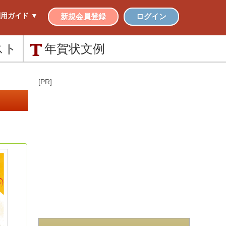
用ガイド ▼
新規会員登録
ログイン
スト
年賀状
文例
[PR]