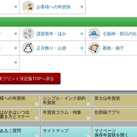
お客様への年賀状
r
謹賀新年・ほか
七福神・初日の出
楽
正月飾り・お節
着物・扇子
状プリント決定版TOPへ戻る
様への年賀状
シンプル・インク節約
富士山年賀状
年賀状
はがきはいつ出
年賀状コラム・特集
住所録アプリ
書き方とマナー
あるご質問
サイトマップ
マイページ
保存年賀状を開く