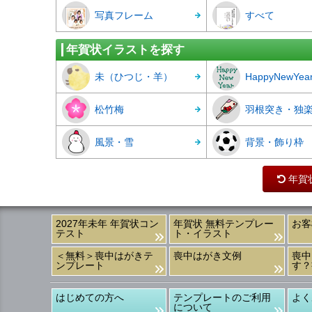
写真フレーム
すべて
年賀状イラストを探す
未（ひつじ・羊）
HappyNewYea
松竹梅
羽根突き・独
風景・雪
背景・飾り枠
年賀
2027年未年 年賀状コン
年賀状 無料テンプレー
お客
テスト
ト・イラスト
＜無料＞喪中はがきテ
喪中はがき文例
喪中
ンプレート
す？
はじめての方へ
テンプレートのご利用
よく
について