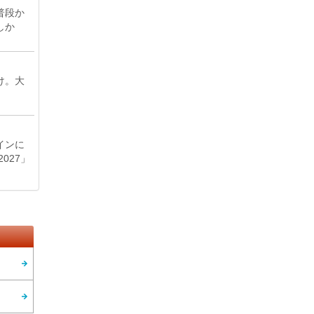
普段か
しか
け。大
インに
027」