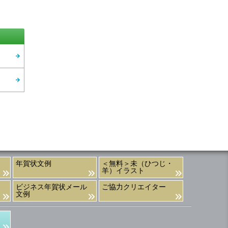
年賀状文例
＜無料＞未（ひつじ・
羊）イラスト
ビジネス年賀状メール
ご協力クリエイター
文例