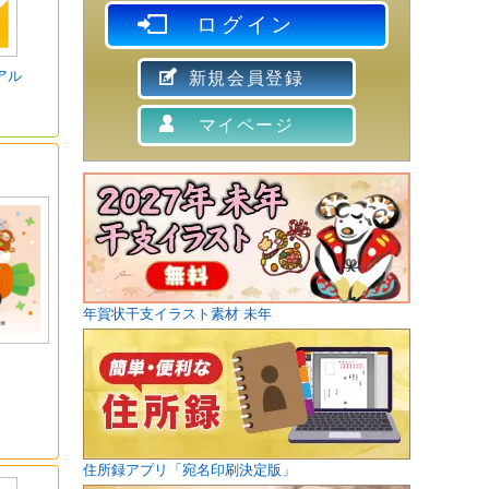
ログイン
アル
新規会員登録
マイページ
年賀状干支イラスト素材 未年
住所録アプリ「宛名印刷決定版」