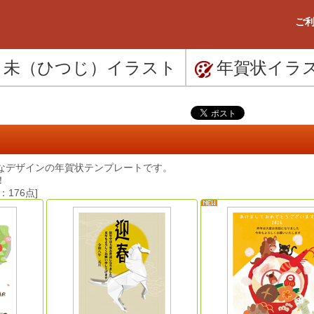
ご利
未（ひつじ）
イラスト
年賀状
イラ
なデザインの年賀状テンプレートです。
！
176点]