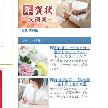
年賀状 文例集
コラム・特集
死亡通知はがきとは？
書き方やテンプレー
ト、出すタイミング
死亡通知はがきの概要や送
り方、マナーについて紹介
します。
好感度抜群！【年賀状
一言】添え書き10選
何か一言添えたいのに、セ
ンスのいい言葉が浮かばな
い…そんなときにはこちら