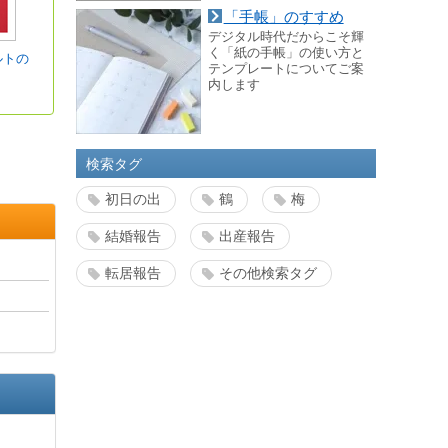
「手帳」のすすめ
デジタル時代だからこそ輝
く「紙の手帳」の使い方と
ルトの
テンプレートについてご案
内します
検索タグ
初日の出
鶴
梅
結婚報告
出産報告
転居報告
その他検索タグ