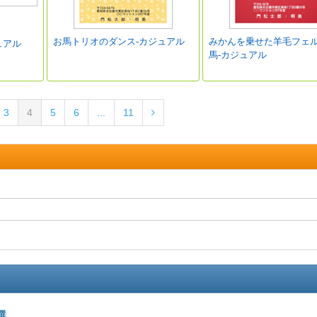
お馬トリオのダンス-カジュアル
みかんを乗せた羊毛フェ
ュアル
馬-カジュアル
3
4
5
6
...
11
選