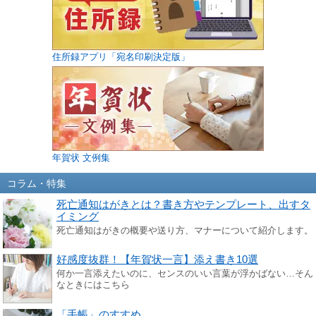
住所録アプリ「宛名印刷決定版」
年賀状 文例集
コラム・特集
死亡通知はがきとは？書き方やテンプレート、出すタ
イミング
死亡通知はがきの概要や送り方、マナーについて紹介します。
好感度抜群！【年賀状一言】添え書き10選
何か一言添えたいのに、センスのいい言葉が浮かばない…そん
なときにはこちら
「手帳」のすすめ