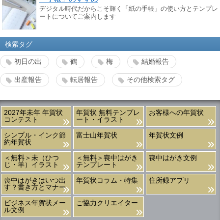
デジタル時代だからこそ輝く「紙の手帳」の使い方とテンプレ
ートについてご案内します
検索タグ
初日の出
鶴
梅
結婚報告
出産報告
転居報告
その他検索タグ
2027年未年 年賀状
年賀状 無料テンプレ
お客様への年賀状
コンテスト
ート・イラスト
シンプル・インク節
富士山年賀状
年賀状文例
約年賀状
＜無料＞未（ひつ
＜無料＞喪中はがき
喪中はがき文例
じ・羊）イラスト
テンプレート
喪中はがきはいつ出
年賀状コラム・特集
住所録アプリ
す？書き方とマナー
ビジネス年賀状メー
ご協力クリエイター
ル文例