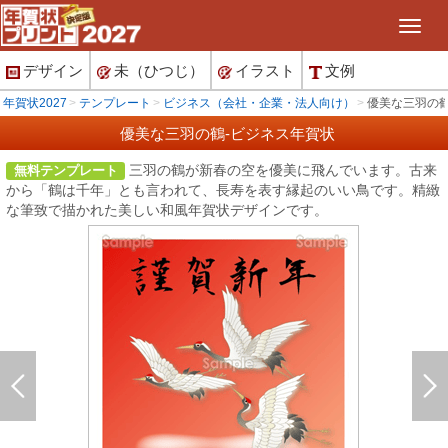
デザイン
未（ひつじ）
イラスト
文例
年賀状2027
テンプレート
ビジネス（会社・企業・法人向け）
優美な三羽の鶴
優美な三羽の鶴-ビジネス年賀状
三羽の鶴が新春の空を優美に飛んでいます。古来
無料テンプレート
から「鶴は千年」とも言われて、長寿を表す縁起のいい鳥です。精緻
な筆致で描かれた美しい和風年賀状デザインです。