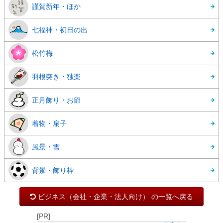
謹賀新年・ほか
七福神・初日の出
松竹梅
羽根突き・独楽
正月飾り・お節
着物・扇子
風景・雪
背景・飾り枠
ビジネス（会社・企業・法人向け） の一覧へ戻る
[PR]