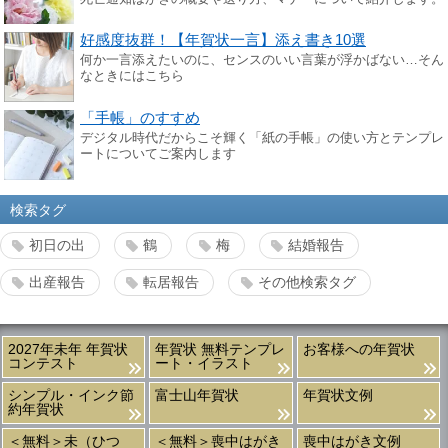
好感度抜群！【年賀状一言】添え書き10選
何か一言添えたいのに、センスのいい言葉が浮かばない…そん
なときにはこちら
「手帳」のすすめ
デジタル時代だからこそ輝く「紙の手帳」の使い方とテンプレ
ートについてご案内します
検索タグ
初日の出
鶴
梅
結婚報告
出産報告
転居報告
その他検索タグ
2027年未年 年賀状
年賀状 無料テンプレ
お客様への年賀状
コンテスト
ート・イラスト
シンプル・インク節
富士山年賀状
年賀状文例
約年賀状
＜無料＞未（ひつ
＜無料＞喪中はがき
喪中はがき文例