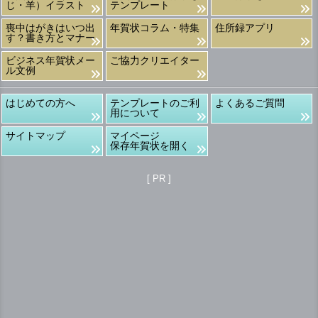
じ・羊）イラスト
テンプレート
喪中はがきはいつ出
年賀状コラム・特集
住所録アプリ
す？書き方とマナー
ビジネス年賀状メー
ご協力クリエイター
ル文例
はじめての方へ
テンプレートのご利
よくあるご質問
用について
サイトマップ
マイページ
保存年賀状を開く
[ PR ]