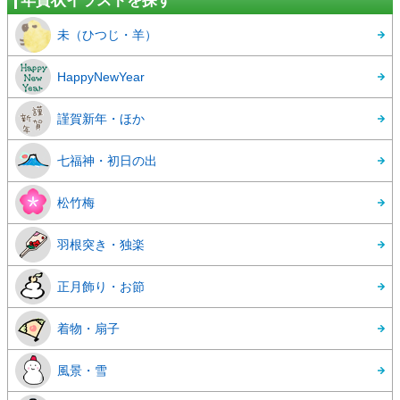
年賀状イラストを探す
未（ひつじ・羊）
HappyNewYear
謹賀新年・ほか
七福神・初日の出
松竹梅
羽根突き・独楽
正月飾り・お節
着物・扇子
風景・雪