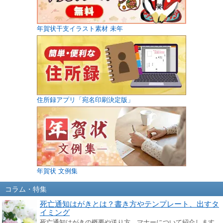
年賀状干支イラスト素材 未年
住所録アプリ「宛名印刷決定版」
年賀状 文例集
コラム・特集
死亡通知はがきとは？書き方やテンプレート、出すタ
イミング
死亡通知はがきの概要や送り方、マナーについて紹介します。