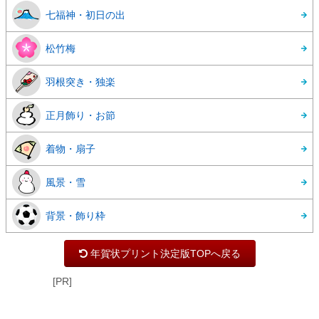
七福神・初日の出
松竹梅
羽根突き・独楽
正月飾り・お節
着物・扇子
風景・雪
背景・飾り枠
年賀状プリント決定版TOPへ戻る
[PR]