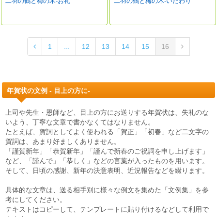
二羽の鶴と梅の木-お礼
二羽の鶴と梅の木-いたわり
1
...
12
13
14
15
16
年賀状の文例 - 目上の方に-
上司や先生・恩師など、目上の方にお送りする年賀状は、失礼のな
いよう、丁寧な文章で書かなくてはなりません。
たとえば、賀詞としてよく使われる「賀正」「初春」など二文字の
賀詞は、あまり好ましくありません。
「謹賀新年」「恭賀新年」「謹んで新春のご祝詞を申し上げます」
など、「謹んで」「恭しく」などの言葉が入ったものを用います。
そして、日頃の感謝、新年の決意表明、近況報告などを綴ります。
具体的な文章は、送る相手別に様々な例文を集めた「文例集」を参
考にしてください。
テキストはコピーして、テンプレートに貼り付けるなどして利用で