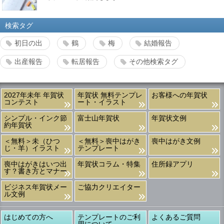
検索タグ
初日の出
鶴
梅
結婚報告
出産報告
転居報告
その他検索タグ
2027年未年 年賀状
年賀状 無料テンプレ
お客様への年賀状
コンテスト
ート・イラスト
シンプル・インク節
富士山年賀状
年賀状文例
約年賀状
＜無料＞未（ひつ
＜無料＞喪中はがき
喪中はがき文例
じ・羊）イラスト
テンプレート
喪中はがきはいつ出
年賀状コラム・特集
住所録アプリ
す？書き方とマナー
ビジネス年賀状メー
ご協力クリエイター
ル文例
はじめての方へ
テンプレートのご利
よくあるご質問