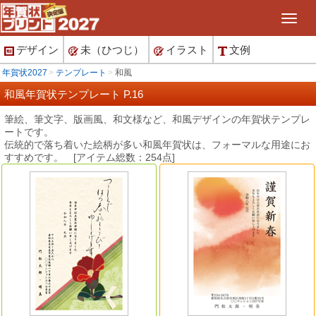
デザイン
未（ひつじ）
イラスト
文例
年賀状2027
テンプレート
和風
和風年賀状テンプレート P.16
筆絵、筆文字、版画風、和文様など、和風デザインの年賀状テンプレ
ートです。
伝統的で落ち着いた絵柄が多い和風年賀状は、フォーマルな用途にお
すすめです。 [アイテム総数：254点]