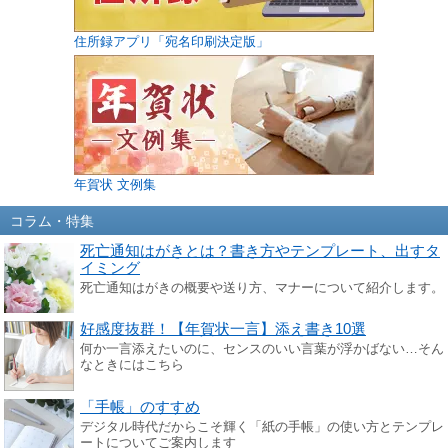
住所録アプリ「宛名印刷決定版」
年賀状 文例集
コラム・特集
死亡通知はがきとは？書き方やテンプレート、出すタ
イミング
死亡通知はがきの概要や送り方、マナーについて紹介します。
好感度抜群！【年賀状一言】添え書き10選
何か一言添えたいのに、センスのいい言葉が浮かばない…そん
なときにはこちら
「手帳」のすすめ
デジタル時代だからこそ輝く「紙の手帳」の使い方とテンプレ
ートについてご案内します