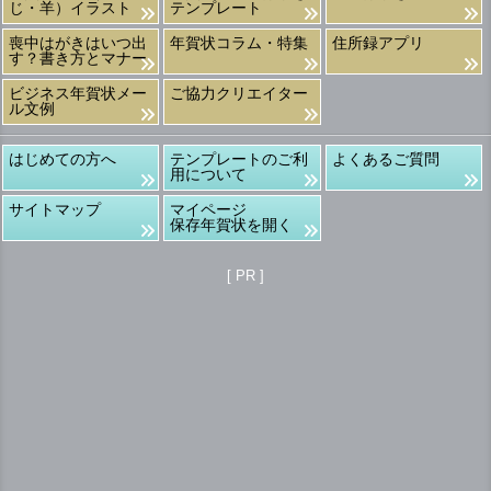
じ・羊）イラスト
テンプレート
喪中はがきはいつ出
年賀状コラム・特集
住所録アプリ
す？書き方とマナー
ビジネス年賀状メー
ご協力クリエイター
ル文例
はじめての方へ
テンプレートのご利
よくあるご質問
用について
サイトマップ
マイページ
保存年賀状を開く
[ PR ]