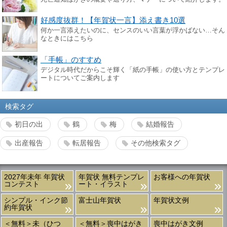
好感度抜群！【年賀状一言】添え書き10選
何か一言添えたいのに、センスのいい言葉が浮かばない…そん
なときにはこちら
「手帳」のすすめ
デジタル時代だからこそ輝く「紙の手帳」の使い方とテンプレ
ートについてご案内します
検索タグ
初日の出
鶴
梅
結婚報告
出産報告
転居報告
その他検索タグ
2027年未年 年賀状
年賀状 無料テンプレ
お客様への年賀状
コンテスト
ート・イラスト
シンプル・インク節
富士山年賀状
年賀状文例
約年賀状
＜無料＞未（ひつ
＜無料＞喪中はがき
喪中はがき文例