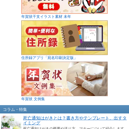
年賀状干支イラスト素材 未年
住所録アプリ「宛名印刷決定版」
年賀状 文例集
コラム・特集
死亡通知はがきとは？書き方やテンプレート、出すタ
イミング
死亡通知はがきの概要や送り方、マナーについて紹介します。