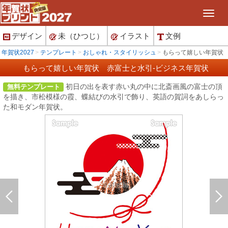
デザイン
未（ひつじ）
イラスト
文例
年賀状2027
テンプレート
おしゃれ・スタイリッシュ
もらって嬉しい年賀状 
もらって嬉しい年賀状 赤富士と水引-ビジネス年賀状
初日の出を表す赤い丸の中に北斎画風の富士の頂
無料テンプレート
を描き、市松模様の霞、蝶結びの水引で飾り、英語の賀詞をあしらっ
た和モダン年賀状。