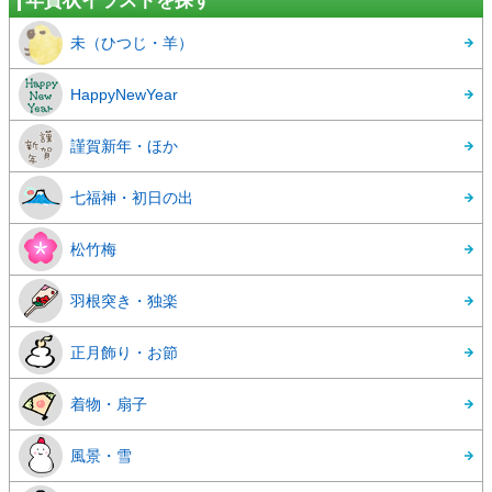
年賀状イラストを探す
未（ひつじ・羊）
HappyNewYear
謹賀新年・ほか
七福神・初日の出
松竹梅
羽根突き・独楽
正月飾り・お節
着物・扇子
風景・雪