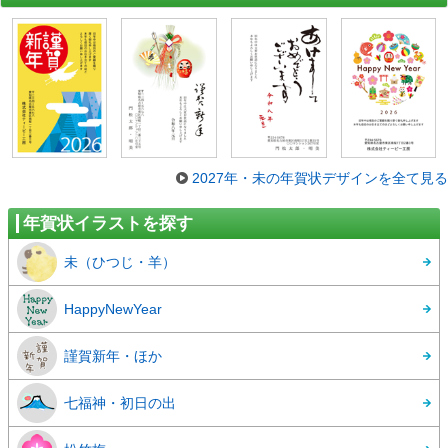
2027年・未の年賀状デザインを全て見る
年賀状イラストを探す
未（ひつじ・羊）
HappyNewYear
謹賀新年・ほか
七福神・初日の出