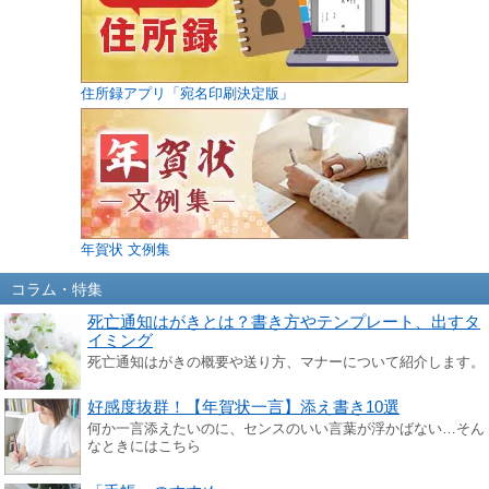
住所録アプリ「宛名印刷決定版」
年賀状 文例集
コラム・特集
死亡通知はがきとは？書き方やテンプレート、出すタ
イミング
死亡通知はがきの概要や送り方、マナーについて紹介します。
好感度抜群！【年賀状一言】添え書き10選
何か一言添えたいのに、センスのいい言葉が浮かばない…そん
なときにはこちら