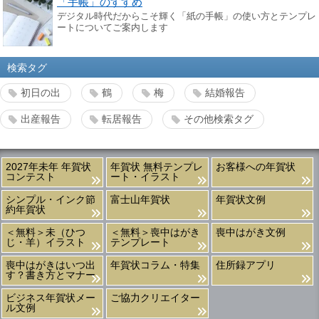
「手帳」のすすめ
デジタル時代だからこそ輝く「紙の手帳」の使い方とテンプレ
ートについてご案内します
検索タグ
初日の出
鶴
梅
結婚報告
出産報告
転居報告
その他検索タグ
2027年未年 年賀状
年賀状 無料テンプレ
お客様への年賀状
コンテスト
ート・イラスト
シンプル・インク節
富士山年賀状
年賀状文例
約年賀状
＜無料＞未（ひつ
＜無料＞喪中はがき
喪中はがき文例
じ・羊）イラスト
テンプレート
喪中はがきはいつ出
年賀状コラム・特集
住所録アプリ
す？書き方とマナー
ビジネス年賀状メー
ご協力クリエイター
ル文例