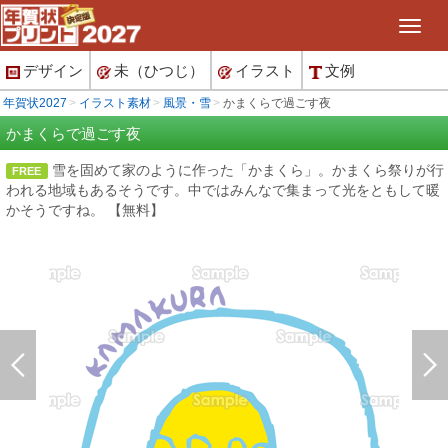
デザイン
未（ひつじ）
イラスト
文例
年賀状2027
イラスト素材
風景・雪
かまくらで過ごす夜
かまくらで過ごす夜
雪を固めて家のように作った「かまくら」。かまくら祭りが行
FREE
われる地域もあるそうです。中ではみんなで集まって光をともして暖
かそうですね。 【無料】