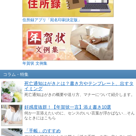
住所録アプリ「宛名印刷決定版」
年賀状 文例集
コラム・特集
死亡通知はがきとは？書き方やテンプレート、出すタ
イミング
死亡通知はがきの概要や送り方、マナーについて紹介します。
好感度抜群！【年賀状一言】添え書き10選
何か一言添えたいのに、センスのいい言葉が浮かばない…そん
なときにはこちら
「手帳」のすすめ