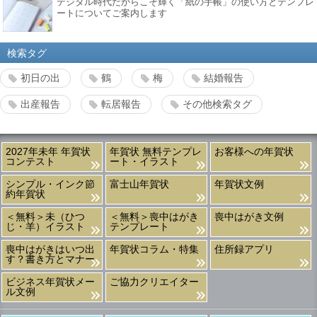
デジタル時代だからこそ輝く「紙の手帳」の使い方とテンプレ
ートについてご案内します
検索タグ
初日の出
鶴
梅
結婚報告
出産報告
転居報告
その他検索タグ
2027年未年 年賀状
年賀状 無料テンプレ
お客様への年賀状
コンテスト
ート・イラスト
シンプル・インク節
富士山年賀状
年賀状文例
約年賀状
＜無料＞未（ひつ
＜無料＞喪中はがき
喪中はがき文例
じ・羊）イラスト
テンプレート
喪中はがきはいつ出
年賀状コラム・特集
住所録アプリ
す？書き方とマナー
ビジネス年賀状メー
ご協力クリエイター
ル文例