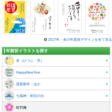
2027年・未の年賀状デザインを全て見る
年賀状イラストを探す
未（ひつじ・羊）
HappyNewYear
謹賀新年・ほか
七福神・初日の出
松竹梅