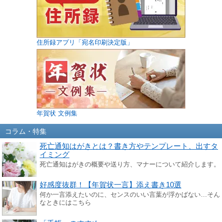
住所録アプリ「宛名印刷決定版」
年賀状 文例集
コラム・特集
死亡通知はがきとは？書き方やテンプレート、出すタ
イミング
死亡通知はがきの概要や送り方、マナーについて紹介します。
好感度抜群！【年賀状一言】添え書き10選
何か一言添えたいのに、センスのいい言葉が浮かばない…そん
なときにはこちら