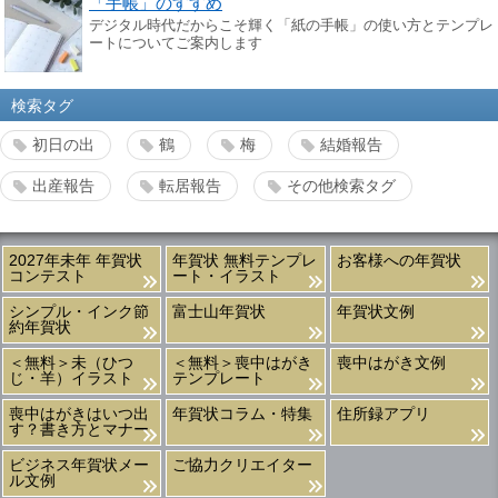
「手帳」のすすめ
デジタル時代だからこそ輝く「紙の手帳」の使い方とテンプレ
ートについてご案内します
検索タグ
初日の出
鶴
梅
結婚報告
出産報告
転居報告
その他検索タグ
2027年未年 年賀状
年賀状 無料テンプレ
お客様への年賀状
コンテスト
ート・イラスト
シンプル・インク節
富士山年賀状
年賀状文例
約年賀状
＜無料＞未（ひつ
＜無料＞喪中はがき
喪中はがき文例
じ・羊）イラスト
テンプレート
喪中はがきはいつ出
年賀状コラム・特集
住所録アプリ
す？書き方とマナー
ビジネス年賀状メー
ご協力クリエイター
ル文例