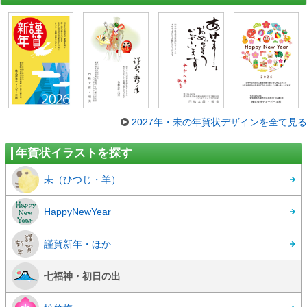
2027年・未の年賀状デザインを全て見る
年賀状イラストを探す
未（ひつじ・羊）
HappyNewYear
謹賀新年・ほか
七福神・初日の出