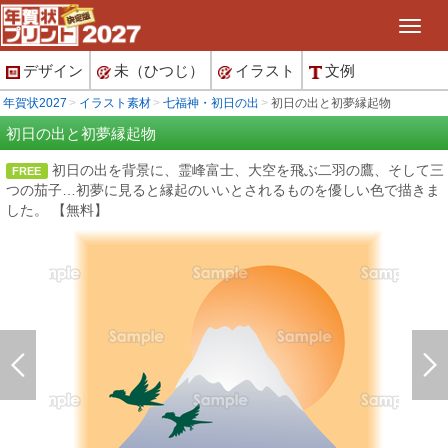
デザイン
未（ひつじ）
イラスト
文例
年賀状2027
イラスト素材
七福神・初日の出
初日の出と初夢縁起物
初日の出と初夢縁起物
初日の出を背景に、霊峰富士、大空を飛ぶ二羽の鷹、そして三
FREE
つの茄子…初夢に見ると縁起のいいとされるものを優しい色で描きま
した。 【無料】