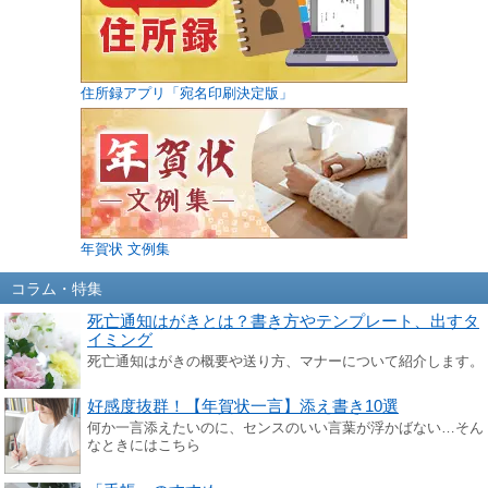
住所録アプリ「宛名印刷決定版」
年賀状 文例集
コラム・特集
死亡通知はがきとは？書き方やテンプレート、出すタ
イミング
死亡通知はがきの概要や送り方、マナーについて紹介します。
好感度抜群！【年賀状一言】添え書き10選
何か一言添えたいのに、センスのいい言葉が浮かばない…そん
なときにはこちら