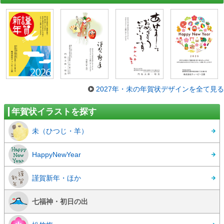
2027年・未の年賀状デザインを全て見る
年賀状イラストを探す
未（ひつじ・羊）
HappyNewYear
謹賀新年・ほか
七福神・初日の出