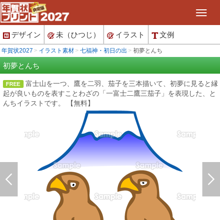
デザイン
未（ひつじ）
イラスト
文例
年賀状2027
イラスト素材
七福神・初日の出
初夢とんち
初夢とんち
富士山を一つ、鷹を二羽、茄子を三本描いて、初夢に見ると縁
FREE
起が良いものを表すことわざの「一富士二鷹三茄子」を表現した、と
んちイラストです。 【無料】