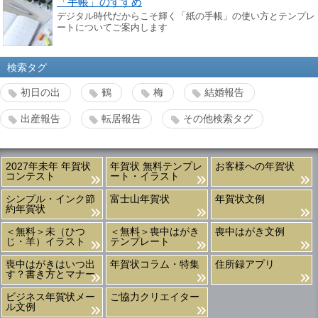
「手帳」のすすめ
デジタル時代だからこそ輝く「紙の手帳」の使い方とテンプレ
ートについてご案内します
検索タグ
初日の出
鶴
梅
結婚報告
出産報告
転居報告
その他検索タグ
2027年未年 年賀状
年賀状 無料テンプレ
お客様への年賀状
コンテスト
ート・イラスト
シンプル・インク節
富士山年賀状
年賀状文例
約年賀状
＜無料＞未（ひつ
＜無料＞喪中はがき
喪中はがき文例
じ・羊）イラスト
テンプレート
喪中はがきはいつ出
年賀状コラム・特集
住所録アプリ
す？書き方とマナー
ビジネス年賀状メー
ご協力クリエイター
ル文例