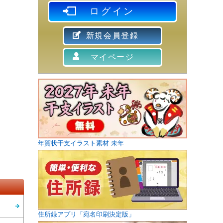
ログイン
新規会員登録
マイページ
年賀状干支イラスト素材 未年
住所録アプリ「宛名印刷決定版」