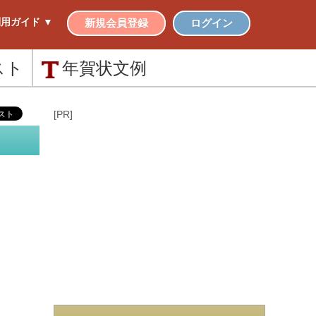
用ガイド ▼
新規会員登録
ログイン
スト
年賀状
文例
[PR]