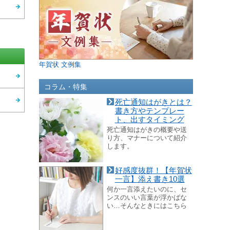
年賀状 文例集
コラム・特集
死亡通知はがきとは？
書き方やテンプレー
ト、出すタイミング
死亡通知はがきの概要や送
り方、マナーについて紹介
します。
好感度抜群！【年賀状
一言】添え書き10選
何か一言添えたいのに、セ
ンスのいい言葉が浮かばな
い…そんなときにはこちら