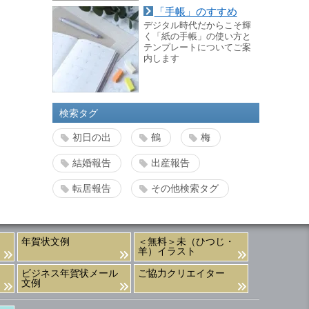
「手帳」のすすめ
デジタル時代だからこそ輝
く「紙の手帳」の使い方と
テンプレートについてご案
内します
検索タグ
初日の出
鶴
梅
結婚報告
出産報告
転居報告
その他検索タグ
年賀状文例
＜無料＞未（ひつじ・
羊）イラスト
ビジネス年賀状メール
ご協力クリエイター
文例