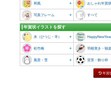
和風
おしゃれ年賀
写真フレーム
すべて
年賀状イラストを探す
未（ひつじ・羊）
HappyNewYea
松竹梅
羽根突き・独
風景・雪
背景・飾り枠
年賀