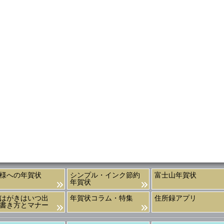
様への年賀状
シンプル・インク節約
富士山年賀状
年賀状
はがきはいつ出
年賀状コラム・特集
住所録アプリ
書き方とマナー