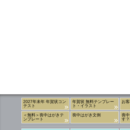
2027年未年 年賀状コン
年賀状 無料テンプレー
お客
テスト
ト・イラスト
＜無料＞喪中はがきテ
喪中はがき文例
喪中
ンプレート
す？