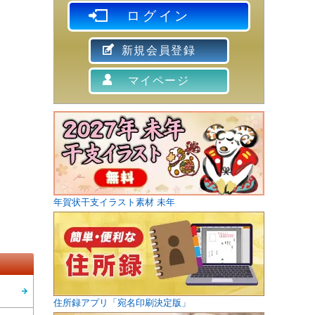
ログイン
新規会員登録
マイページ
年賀状干支イラスト素材 未年
住所録アプリ「宛名印刷決定版」