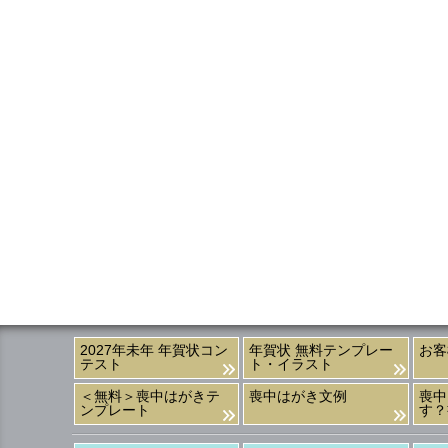
2027年未年 年賀状コン
年賀状 無料テンプレー
お客
テスト
ト・イラスト
＜無料＞喪中はがきテ
喪中はがき文例
喪中
ンプレート
す？