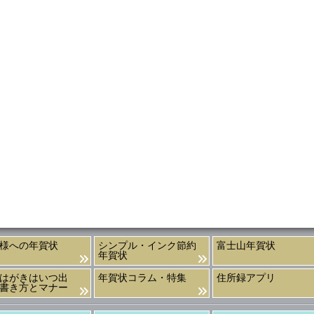
様への年賀状
シンプル・インク節約
富士山年賀状
年賀状
はがきはいつ出
年賀状コラム・特集
住所録アプリ
書き方とマナー