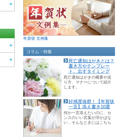
年賀状 文例集
コラム・特集
死亡通知はがきとは？
書き方やテンプレー
ト、出すタイミング
死亡通知はがきの概要や送
り方、マナーについて紹介
します。
好感度抜群！【年賀状
一言】添え書き10選
何か一言添えたいのに、セ
ンスのいい言葉が浮かばな
い…そんなときにはこちら