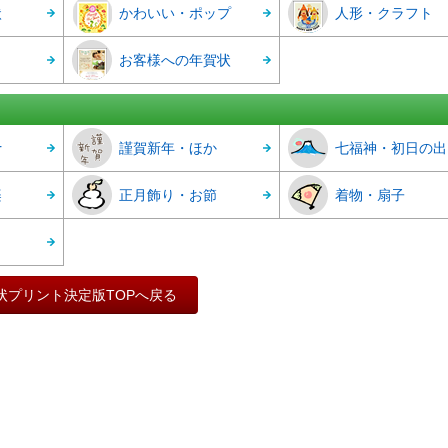
状
かわいい・ポップ
人形・クラフト
お客様への年賀状
r
謹賀新年・ほか
七福神・初日の出
楽
正月飾り・お節
着物・扇子
状プリント決定版TOPへ戻る