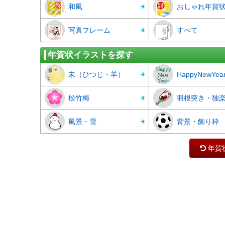
和風
おしゃれ年賀
写真フレーム
すべて
年賀状イラストを探す
未（ひつじ・羊）
HappyNewYea
松竹梅
羽根突き・独
風景・雪
背景・飾り枠
年賀