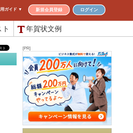
用ガイド ▼
新規会員登録
ログイン
スト
年賀状
文例
[PR]