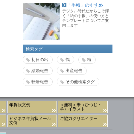
「手帳」のすすめ
デジタル時代だからこそ輝
く「紙の手帳」の使い方と
テンプレートについてご案
内します
検索タグ
初日の出
鶴
梅
結婚報告
出産報告
転居報告
その他検索タグ
年賀状文例
＜無料＞未（ひつじ・
羊）イラスト
ビジネス年賀状メール
ご協力クリエイター
文例