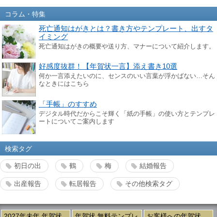
コラム・特集
死亡通知はがきとは？書き方やテンプレート、出すタ
イミング
死亡通知はがきの概要や送り方、マナーについて紹介します。
好感度抜群！【年賀状一言】添え書き10選
何か一言添えたいのに、センスのいい言葉が浮かばない…そん
なときにはこちら
「手帳」のすすめ
デジタル時代だからこそ輝く「紙の手帳」の使い方とテンプレ
ートについてご案内します
検索タグ
初日の出
鶴
梅
結婚報告
出産報告
転居報告
その他検索タグ
2027年未年 年賀状
年賀状 無料テンプレ
お客様への年賀状