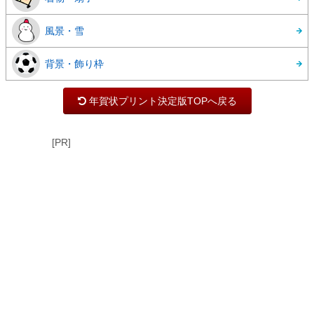
風景・雪
背景・飾り枠
年賀状プリント決定版TOPへ戻る
[PR]