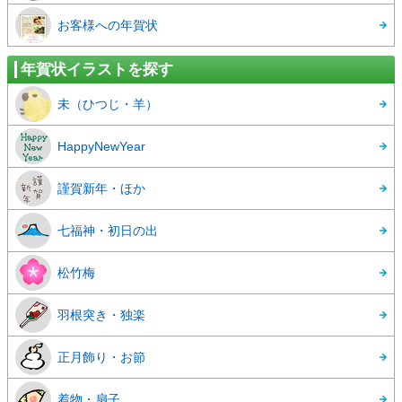
お客様への年賀状
年賀状イラストを探す
未（ひつじ・羊）
HappyNewYear
謹賀新年・ほか
七福神・初日の出
松竹梅
羽根突き・独楽
正月飾り・お節
着物・扇子