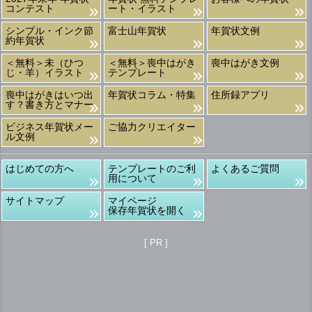
コンテスト
ート・イラスト
シンプル・インク節
富士山年賀状
年賀状文例
約年賀状
＜無料＞未（ひつ
＜無料＞喪中はがき
喪中はがき文例
じ・羊）イラスト
テンプレート
喪中はがきはいつ出
年賀状コラム・特集
住所録アプリ
す？書き方とマナー
ビジネス年賀状メー
ご協力クリエイター
ル文例
はじめての方へ
テンプレートのご利
よくあるご質問
用について
サイトマップ
マイページ
保存年賀状を開く
[ PR ]