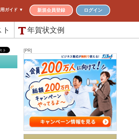
用ガイド ▼
新規会員登録
ログイン
スト
年賀状
文例
[PR]