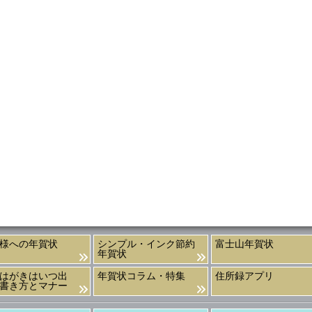
様への年賀状
シンプル・インク節約
富士山年賀状
年賀状
はがきはいつ出
年賀状コラム・特集
住所録アプリ
書き方とマナー