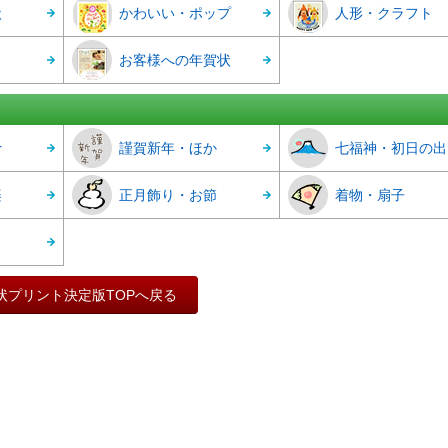
状
かわいい・ポップ
人形・クラフト
お客様への年賀状
r
謹賀新年・ほか
七福神・初日の出
楽
正月飾り・お節
着物・扇子
状プリント決定版TOPへ戻る