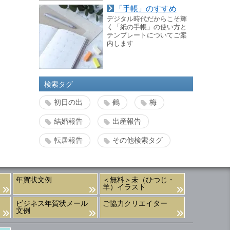
「手帳」のすすめ
デジタル時代だからこそ輝
く「紙の手帳」の使い方と
テンプレートについてご案
内します
検索タグ
初日の出
鶴
梅
結婚報告
出産報告
転居報告
その他検索タグ
年賀状文例
＜無料＞未（ひつじ・
羊）イラスト
ビジネス年賀状メール
ご協力クリエイター
文例