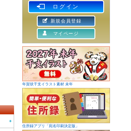
ログイン
新規会員登録
マイページ
年賀状干支イラスト素材 未年
住所録アプリ「宛名印刷決定版」