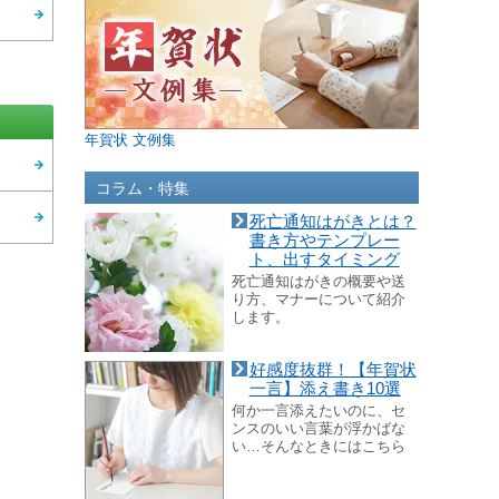
年賀状 文例集
コラム・特集
死亡通知はがきとは？
書き方やテンプレー
ト、出すタイミング
死亡通知はがきの概要や送
り方、マナーについて紹介
します。
好感度抜群！【年賀状
一言】添え書き10選
何か一言添えたいのに、セ
ンスのいい言葉が浮かばな
い…そんなときにはこちら