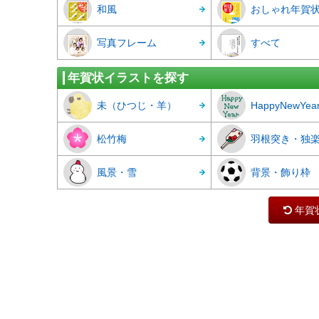
和風
おしゃれ年賀
写真フレーム
すべて
年賀状イラストを探す
未（ひつじ・羊）
HappyNewYea
松竹梅
羽根突き・独
風景・雪
背景・飾り枠
年賀