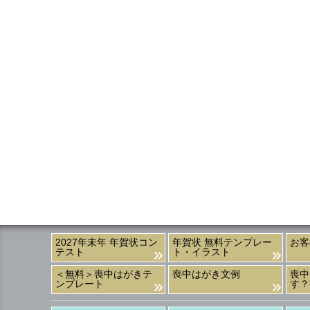
2027年未年 年賀状コン
年賀状 無料テンプレー
お客
テスト
ト・イラスト
＜無料＞喪中はがきテ
喪中はがき文例
喪中
ンプレート
す？