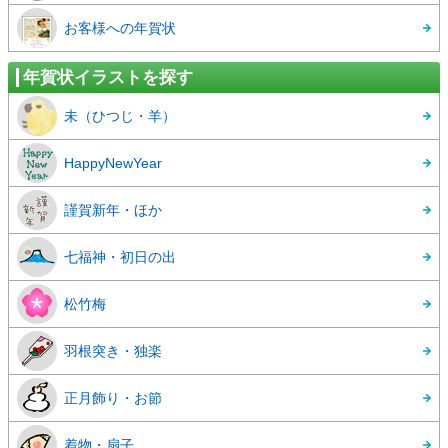
お客様への年賀状
年賀状イラストを探す
未（ひつじ・羊）
HappyNewYear
謹賀新年・ほか
七福神・初日の出
松竹梅
羽根突き・独楽
正月飾り・お節
着物・扇子