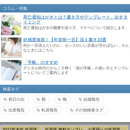
コラム・特集
死亡通知はがきとは？書き方やテンプレート、出すタ
イミング
死亡通知はがきの概要や送り方、マナーについて紹介します。
好感度抜群！【年賀状一言】添え書き10選
何か一言添えたいのに、センスのいい言葉が浮かばない…そん
なときにはこちら
「手帳」のすすめ
デジタル時代だからこそ輝く「紙の手帳」の使い方とテンプレ
ートについてご案内します
検索タグ
初日の出
鶴
梅
結婚報告
出産報告
転居報告
その他検索タグ
2027年未年 年賀状
年賀状 無料テンプレ
お客様への年賀状