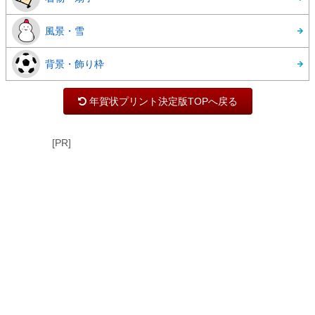
風景・雪
背景・飾り枠
年賀状プリント決定版TOPへ戻る
[PR]