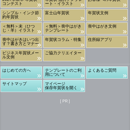
コンテスト
ート・イラスト
シンプル・インク節
富士山年賀状
年賀状文例
約年賀状
＜無料＞未（ひつ
＜無料＞喪中はがき
喪中はがき文例
じ・羊）イラスト
テンプレート
喪中はがきはいつ出
年賀状コラム・特集
住所録アプリ
す？書き方とマナー
ビジネス年賀状メー
ご協力クリエイター
ル文例
はじめての方へ
テンプレートのご利
よくあるご質問
用について
サイトマップ
マイページ
保存年賀状を開く
[ PR ]