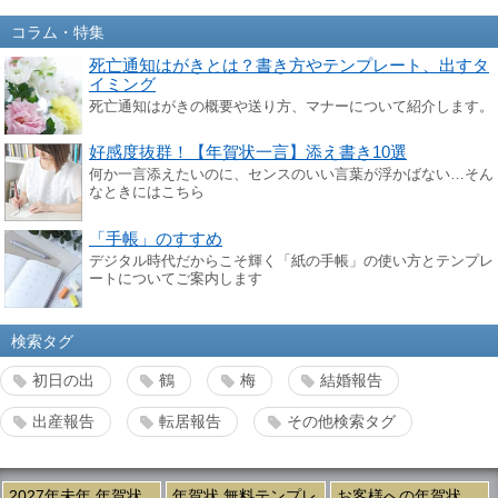
コラム・特集
死亡通知はがきとは？書き方やテンプレート、出すタ
イミング
死亡通知はがきの概要や送り方、マナーについて紹介します。
好感度抜群！【年賀状一言】添え書き10選
何か一言添えたいのに、センスのいい言葉が浮かばない…そん
なときにはこちら
「手帳」のすすめ
デジタル時代だからこそ輝く「紙の手帳」の使い方とテンプレ
ートについてご案内します
検索タグ
初日の出
鶴
梅
結婚報告
出産報告
転居報告
その他検索タグ
2027年未年 年賀状
年賀状 無料テンプレ
お客様への年賀状