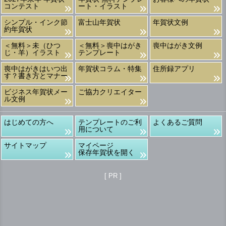
コンテスト
ート・イラスト
シンプル・インク節
富士山年賀状
年賀状文例
約年賀状
＜無料＞未（ひつ
＜無料＞喪中はがき
喪中はがき文例
じ・羊）イラスト
テンプレート
喪中はがきはいつ出
年賀状コラム・特集
住所録アプリ
す？書き方とマナー
ビジネス年賀状メー
ご協力クリエイター
ル文例
はじめての方へ
テンプレートのご利
よくあるご質問
用について
サイトマップ
マイページ
保存年賀状を開く
[ PR ]