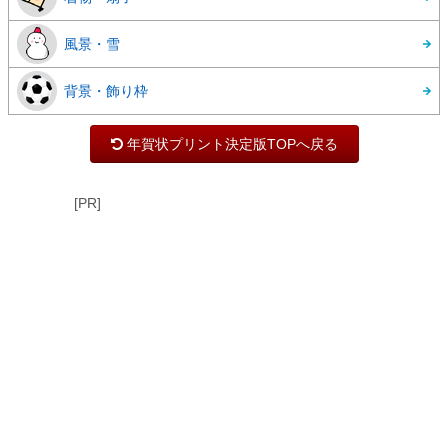
風景・雪
背景・飾り枠
年賀状プリント決定版TOPへ戻る
[PR]