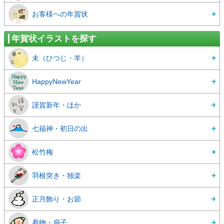
お客様への年賀状
年賀状イラストを探す
未（ひつじ・羊）
HappyNewYear
謹賀新年・ほか
七福神・初日の出
松竹梅
羽根突き・独楽
正月飾り・お節
着物・扇子