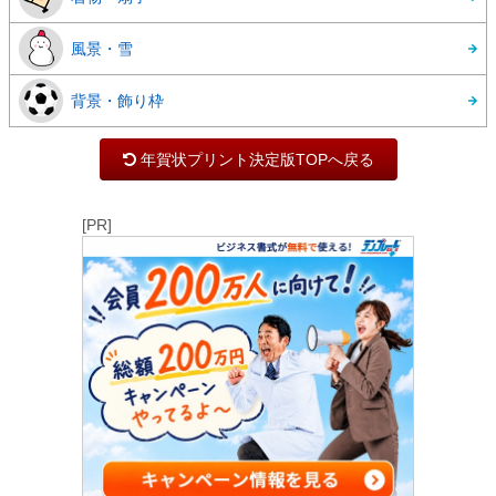
風景・雪
背景・飾り枠
年賀状プリント決定版TOPへ戻る
[PR]