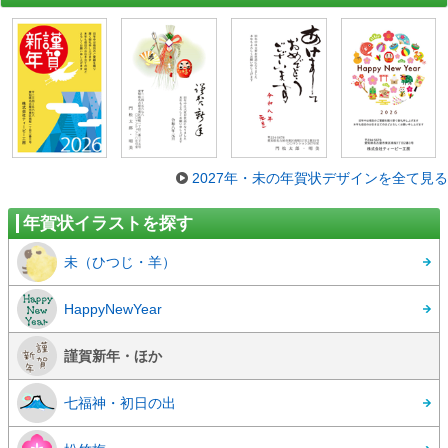
2027年・未の年賀状デザインを全て見る
年賀状イラストを探す
未（ひつじ・羊）
HappyNewYear
謹賀新年・ほか
七福神・初日の出