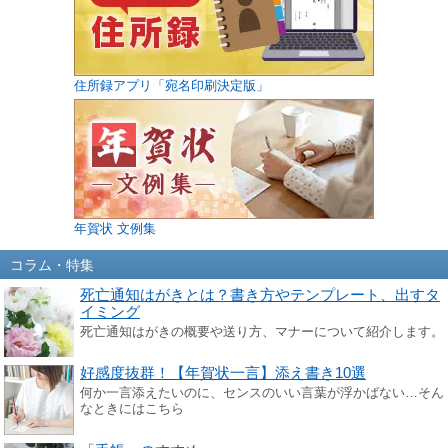
住所録アプリ「宛名印刷決定版」
年賀状 文例集
コラム・特集
死亡通知はがきとは？書き方やテンプレート、出すタ
イミング
死亡通知はがきの概要や送り方、マナーについて紹介します。
好感度抜群！【年賀状一言】添え書き10選
何か一言添えたいのに、センスのいい言葉が浮かばない…そん
なときにはこちら