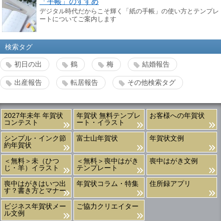
「手帳」のすすめ
デジタル時代だからこそ輝く「紙の手帳」の使い方とテンプレ
ートについてご案内します
検索タグ
初日の出
鶴
梅
結婚報告
出産報告
転居報告
その他検索タグ
2027年未年 年賀状
年賀状 無料テンプレ
お客様への年賀状
コンテスト
ート・イラスト
シンプル・インク節
富士山年賀状
年賀状文例
約年賀状
＜無料＞未（ひつ
＜無料＞喪中はがき
喪中はがき文例
じ・羊）イラスト
テンプレート
喪中はがきはいつ出
年賀状コラム・特集
住所録アプリ
す？書き方とマナー
ビジネス年賀状メー
ご協力クリエイター
ル文例