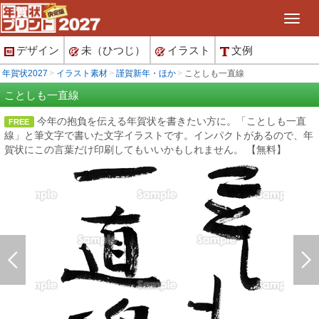
デザイン
未（ひつじ）
イラスト
文例
年賀状2027
イラスト素材
謹賀新年・ほか
ことしも一直線
ことしも一直線
今年の抱負を伝える年賀状を書きたい方に。「ことしも一直
FREE
線」と筆文字で書いた文字イラストです。インパクトがあるので、年
賀状にこの言葉だけ印刷してもいいかもしれません。 【無料】