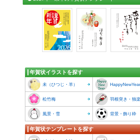
年賀状イラストを探す
未（ひつじ・羊）
HappyNewYea
松竹梅
羽根突き・独
風景・雪
背景・飾り枠
年賀状テンプレートを探す