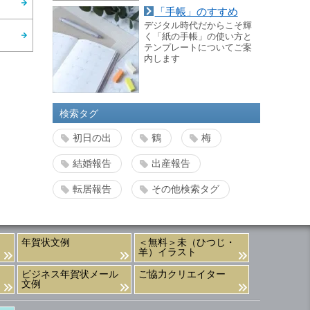
「手帳」のすすめ
デジタル時代だからこそ輝
く「紙の手帳」の使い方と
テンプレートについてご案
内します
検索タグ
初日の出
鶴
梅
結婚報告
出産報告
転居報告
その他検索タグ
年賀状文例
＜無料＞未（ひつじ・
羊）イラスト
ビジネス年賀状メール
ご協力クリエイター
文例