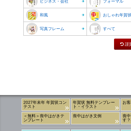
ビジネス・会社
フォーマル
和風
おしゃれ年賀
写真フレーム
すべて
謹
2027年未年 年賀状コン
年賀状 無料テンプレー
お客
テスト
ト・イラスト
＜無料＞喪中はがきテ
喪中はがき文例
喪中
ンプレート
す？