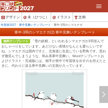
デザイン
未（ひつじ）
イラスト
文例
年賀状2027
寒中見舞いテンプレート
寒中-3羽のシマエナガ
寒中-3羽のシマエナガ(2) 寒中見舞いテンプレート
「雪の妖精」といわれるシマエナガが3羽並んで
無料テンプレート
おしゃべりをしています。あどけない表情がなんとも愛らしいです
ね。シマエナガは国内ですと、北海道に生息している野鳥です。思わ
ず微笑んでしまうような、和み系寒中見舞い。Wordテンプレートお
よびイラスト・完成版には、相手が喪中で年賀状を出すのを控えたと
きに、代わりに送る寒中見舞いの文面が入っています。