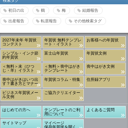
検索タグ
初日の出
鶴
梅
結婚報告
出産報告
転居報告
その他検索タグ
2027年未年 年賀状
年賀状 無料テンプレ
お客様への年賀状
コンテスト
ート・イラスト
シンプル・インク節
富士山年賀状
年賀状文例
約年賀状
＜無料＞未（ひつ
＜無料＞喪中はがき
喪中はがき文例
じ・羊）イラスト
テンプレート
喪中はがきはいつ出
年賀状コラム・特集
住所録アプリ
す？書き方とマナー
ビジネス年賀状メー
ご協力クリエイター
ル文例
はじめての方へ
テンプレートのご利
よくあるご質問
用について
サイトマップ
マイページ
保存年賀状を開く