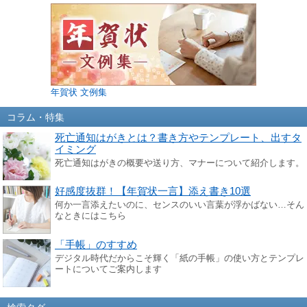
年賀状 文例集
コラム・特集
死亡通知はがきとは？書き方やテンプレート、出すタ
イミング
死亡通知はがきの概要や送り方、マナーについて紹介します。
好感度抜群！【年賀状一言】添え書き10選
何か一言添えたいのに、センスのいい言葉が浮かばない…そん
なときにはこちら
「手帳」のすすめ
デジタル時代だからこそ輝く「紙の手帳」の使い方とテンプレ
ートについてご案内します