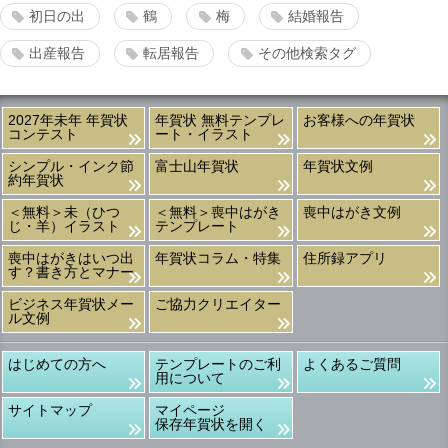
初日の出
鶴
梅
結婚報告
出産報告
転居報告
その他検索タグ
2027年未年 年賀状
年賀状 無料テンプレ
お客様への年賀状
コンテスト
ート・イラスト
シンプル・インク節
富士山年賀状
年賀状文例
約年賀状
＜無料＞未（ひつ
＜無料＞喪中はがき
喪中はがき文例
じ・羊）イラスト
テンプレート
喪中はがきはいつ出
年賀状コラム・特集
住所録アプリ
す？書き方とマナー
ビジネス年賀状メー
ご協力クリエイター
ル文例
はじめての方へ
テンプレートのご利
よくあるご質問
用について
サイトマップ
マイページ
保存年賀状を開く