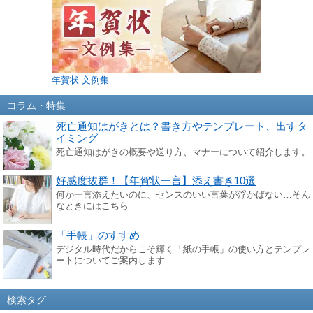
年賀状 文例集
コラム・特集
死亡通知はがきとは？書き方やテンプレート、出すタ
イミング
死亡通知はがきの概要や送り方、マナーについて紹介します。
好感度抜群！【年賀状一言】添え書き10選
何か一言添えたいのに、センスのいい言葉が浮かばない…そん
なときにはこちら
「手帳」のすすめ
デジタル時代だからこそ輝く「紙の手帳」の使い方とテンプレ
ートについてご案内します
検索タグ