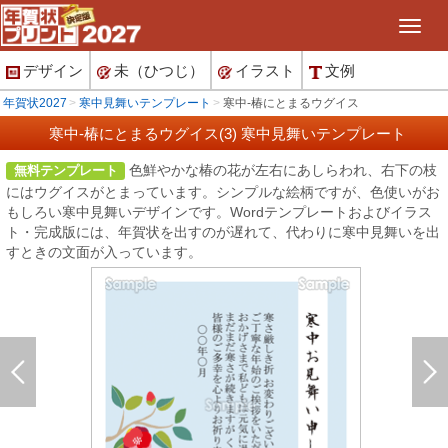
デザイン
未（ひつじ）
イラスト
文例
年賀状2027
寒中見舞いテンプレート
寒中-椿にとまるウグイス
寒中-椿にとまるウグイス(3) 寒中見舞いテンプレート
色鮮やかな椿の花が左右にあしらわれ、右下の枝
無料テンプレート
にはウグイスがとまっています。シンプルな絵柄ですが、色使いがお
もしろい寒中見舞いデザインです。Wordテンプレートおよびイラス
ト・完成版には、年賀状を出すのが遅れて、代わりに寒中見舞いを出
すときの文面が入っています。