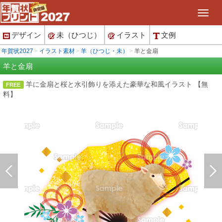
デザイン
未（ひつじ）
イラスト
文例
年賀状2027
イラスト素材
羊（ひつじ・未）
羊と金扇
羊と金扇
羊に金扇と桜と水引飾りを添えた豪華な和風イラスト 【無
FREE
料】