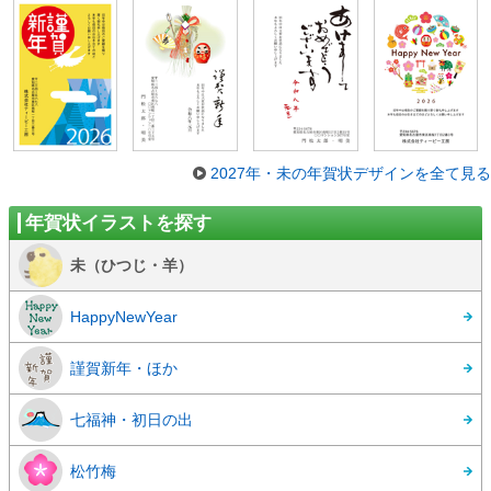
2027年・未の年賀状デザインを全て見る
年賀状イラストを探す
未（ひつじ・羊）
HappyNewYear
謹賀新年・ほか
七福神・初日の出
松竹梅