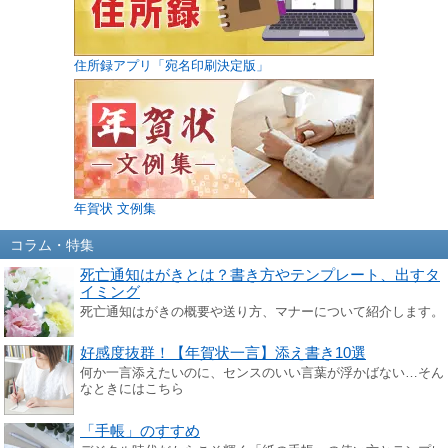
住所録アプリ「宛名印刷決定版」
年賀状 文例集
コラム・特集
死亡通知はがきとは？書き方やテンプレート、出すタ
イミング
死亡通知はがきの概要や送り方、マナーについて紹介します。
好感度抜群！【年賀状一言】添え書き10選
何か一言添えたいのに、センスのいい言葉が浮かばない…そん
なときにはこちら
「手帳」のすすめ