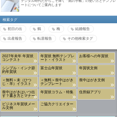
デジタル時代だからこそ輝く「紙の手帳」の使い方とテンプレ
ートについてご案内します
検索タグ
初日の出
鶴
梅
結婚報告
出産報告
転居報告
その他検索タグ
2027年未年 年賀状
年賀状 無料テンプレ
お客様への年賀状
コンテスト
ート・イラスト
シンプル・インク節
富士山年賀状
年賀状文例
約年賀状
＜無料＞未（ひつ
＜無料＞喪中はがき
喪中はがき文例
じ・羊）イラスト
テンプレート
喪中はがきはいつ出
年賀状コラム・特集
住所録アプリ
す？書き方とマナー
ビジネス年賀状メー
ご協力クリエイター
ル文例