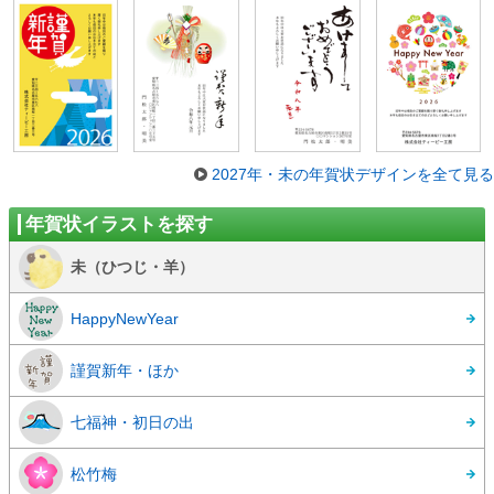
2027年・未の年賀状デザインを全て見る
年賀状イラストを探す
未（ひつじ・羊）
HappyNewYear
謹賀新年・ほか
七福神・初日の出
松竹梅