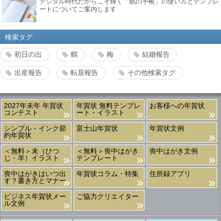
デジタル時代だからこそ輝く「紙の手帳」の使い方とテンプレ
ートについてご案内します
検索タグ
初日の出
鶴
梅
結婚報告
出産報告
転居報告
その他検索タグ
2027年未年 年賀状
年賀状 無料テンプレ
お客様への年賀状
コンテスト
ート・イラスト
シンプル・インク節
富士山年賀状
年賀状文例
約年賀状
＜無料＞未（ひつ
＜無料＞喪中はがき
喪中はがき文例
じ・羊）イラスト
テンプレート
喪中はがきはいつ出
年賀状コラム・特集
住所録アプリ
す？書き方とマナー
ビジネス年賀状メー
ご協力クリエイター
ル文例