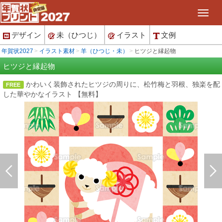
デザイン
未（ひつじ）
イラスト
文例
年賀状2027
イラスト素材
羊（ひつじ・未）
ヒツジと縁起物
ヒツジと縁起物
かわいく装飾されたヒツジの周りに、松竹梅と羽根、独楽を配
FREE
した華やかなイラスト 【無料】