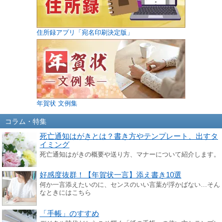
住所録アプリ「宛名印刷決定版」
年賀状 文例集
コラム・特集
死亡通知はがきとは？書き方やテンプレート、出すタ
イミング
死亡通知はがきの概要や送り方、マナーについて紹介します。
好感度抜群！【年賀状一言】添え書き10選
何か一言添えたいのに、センスのいい言葉が浮かばない…そん
なときにはこちら
「手帳」のすすめ