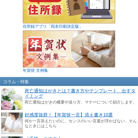
住所録アプリ「宛名印刷決定版」
年賀状 文例集
コラム・特集
死亡通知はがきとは？書き方やテンプレート、出すタ
イミング
死亡通知はがきの概要や送り方、マナーについて紹介します。
好感度抜群！【年賀状一言】添え書き10選
何か一言添えたいのに、センスのいい言葉が浮かばない…そん
なときにはこちら