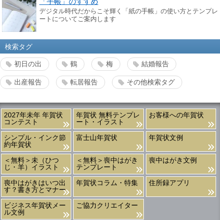
「手帳」のすすめ
デジタル時代だからこそ輝く「紙の手帳」の使い方とテンプレ
ートについてご案内します
検索タグ
初日の出
鶴
梅
結婚報告
出産報告
転居報告
その他検索タグ
2027年未年 年賀状
年賀状 無料テンプレ
お客様への年賀状
コンテスト
ート・イラスト
シンプル・インク節
富士山年賀状
年賀状文例
約年賀状
＜無料＞未（ひつ
＜無料＞喪中はがき
喪中はがき文例
じ・羊）イラスト
テンプレート
喪中はがきはいつ出
年賀状コラム・特集
住所録アプリ
す？書き方とマナー
ビジネス年賀状メー
ご協力クリエイター
ル文例