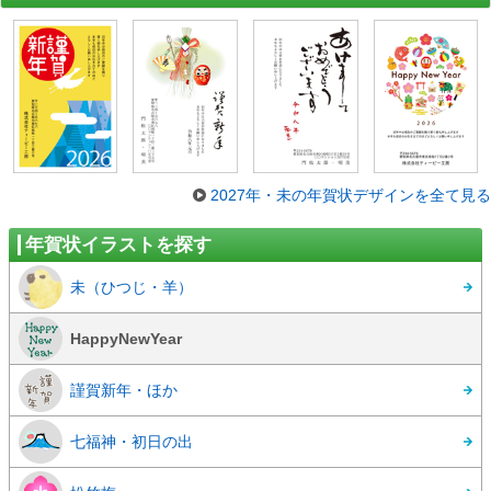
2027年・未の年賀状デザインを全て見る
年賀状イラストを探す
未（ひつじ・羊）
HappyNewYear
謹賀新年・ほか
七福神・初日の出