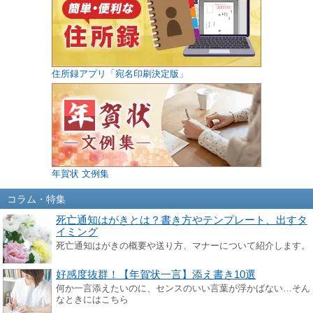
住所録アプリ「宛名印刷決定版」
年賀状 文例集
コラム・特集
死亡通知はがきとは？書き方やテンプレート、出すタ
イミング
死亡通知はがきの概要や送り方、マナーについて紹介します。
好感度抜群！【年賀状一言】添え書き10選
何か一言添えたいのに、センスのいい言葉が浮かばない…そん
なときにはこちら