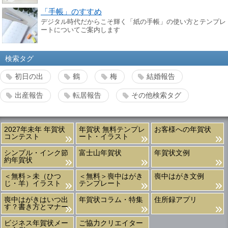
「手帳」のすすめ
デジタル時代だからこそ輝く「紙の手帳」の使い方とテンプレ
ートについてご案内します
検索タグ
初日の出
鶴
梅
結婚報告
出産報告
転居報告
その他検索タグ
2027年未年 年賀状
年賀状 無料テンプレ
お客様への年賀状
コンテスト
ート・イラスト
シンプル・インク節
富士山年賀状
年賀状文例
約年賀状
＜無料＞未（ひつ
＜無料＞喪中はがき
喪中はがき文例
じ・羊）イラスト
テンプレート
喪中はがきはいつ出
年賀状コラム・特集
住所録アプリ
す？書き方とマナー
ビジネス年賀状メー
ご協力クリエイター