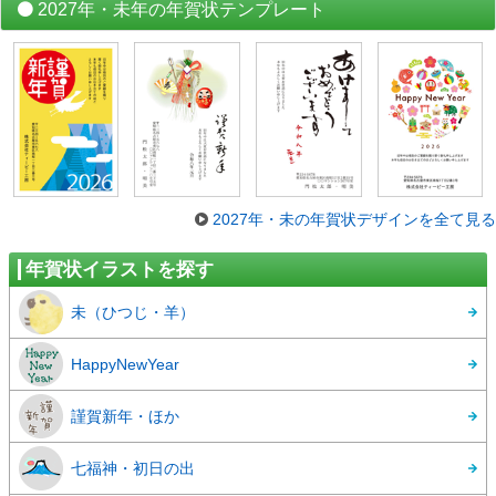
2027年・未年の年賀状テンプレート
2027年・未の年賀状デザインを全て見る
年賀状イラストを探す
未（ひつじ・羊）
HappyNewYear
謹賀新年・ほか
七福神・初日の出