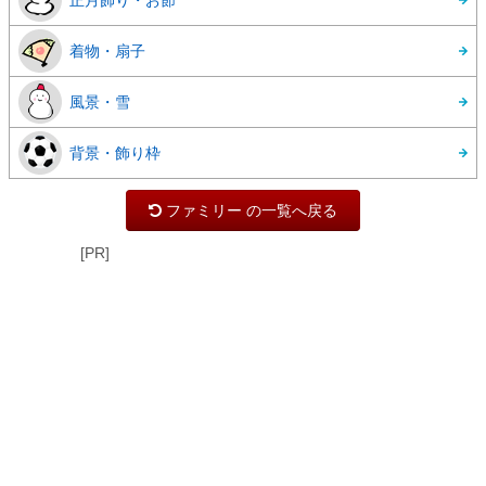
正月飾り・お節
着物・扇子
風景・雪
背景・飾り枠
ファミリー の一覧へ戻る
[PR]