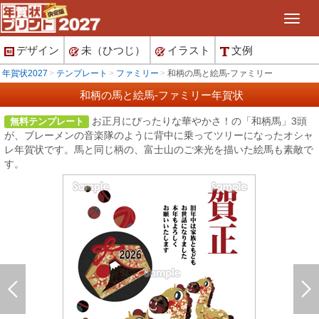
デザイン
未（ひつじ）
イラスト
文例
年賀状2027
テンプレート
ファミリー
和柄の馬と絵馬-ファミリー
和柄の馬と絵馬-ファミリー年賀状
お正月にぴったりな華やかさ！の「和柄馬」3頭
無料テンプレート
が、ブレーメンの音楽隊のように背中に乗ってツリーになったオシャ
レ年賀状です。馬と同じ柄の、富士山のご来光を描いた絵馬も素敵で
す。