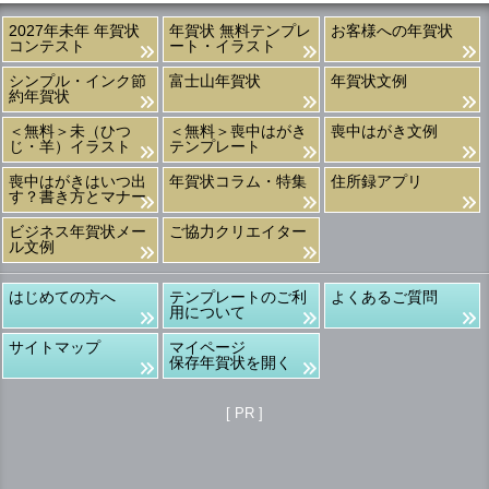
2027年未年 年賀状
年賀状 無料テンプレ
お客様への年賀状
コンテスト
ート・イラスト
シンプル・インク節
富士山年賀状
年賀状文例
約年賀状
＜無料＞未（ひつ
＜無料＞喪中はがき
喪中はがき文例
じ・羊）イラスト
テンプレート
喪中はがきはいつ出
年賀状コラム・特集
住所録アプリ
す？書き方とマナー
ビジネス年賀状メー
ご協力クリエイター
ル文例
はじめての方へ
テンプレートのご利
よくあるご質問
用について
サイトマップ
マイページ
保存年賀状を開く
[ PR ]