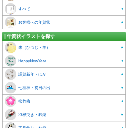
すべて
お客様への年賀状
年賀状イラストを探す
未（ひつじ・羊）
HappyNewYear
謹賀新年・ほか
七福神・初日の出
松竹梅
羽根突き・独楽