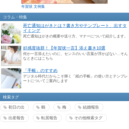
年賀状 文例集
コラム・特集
死亡通知はがきとは？書き方やテンプレート、出すタ
イミング
死亡通知はがきの概要や送り方、マナーについて紹介します。
好感度抜群！【年賀状一言】添え書き10選
何か一言添えたいのに、センスのいい言葉が浮かばない…そん
なときにはこちら
「手帳」のすすめ
デジタル時代だからこそ輝く「紙の手帳」の使い方とテンプレ
ートについてご案内します
検索タグ
初日の出
鶴
梅
結婚報告
出産報告
転居報告
その他検索タグ