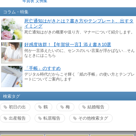
年賀状 文例集
コラム・特集
死亡通知はがきとは？書き方やテンプレート、出すタ
イミング
死亡通知はがきの概要や送り方、マナーについて紹介します。
好感度抜群！【年賀状一言】添え書き10選
何か一言添えたいのに、センスのいい言葉が浮かばない…そん
なときにはこちら
「手帳」のすすめ
デジタル時代だからこそ輝く「紙の手帳」の使い方とテンプレ
ートについてご案内します
検索タグ
初日の出
鶴
梅
結婚報告
出産報告
転居報告
その他検索タグ