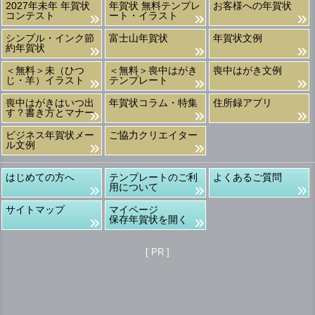
2027年未年 年賀状
年賀状 無料テンプレ
お客様への年賀状
コンテスト
ート・イラスト
シンプル・インク節
富士山年賀状
年賀状文例
約年賀状
＜無料＞未（ひつ
＜無料＞喪中はがき
喪中はがき文例
じ・羊）イラスト
テンプレート
喪中はがきはいつ出
年賀状コラム・特集
住所録アプリ
す？書き方とマナー
ビジネス年賀状メー
ご協力クリエイター
ル文例
はじめての方へ
テンプレートのご利
よくあるご質問
用について
サイトマップ
マイページ
保存年賀状を開く
[ PR ]