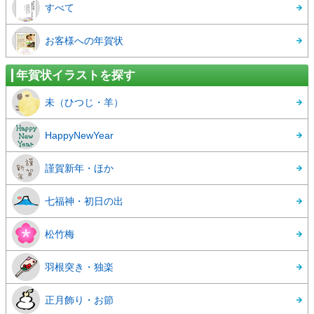
すべて
お客様への年賀状
年賀状イラストを探す
未（ひつじ・羊）
HappyNewYear
謹賀新年・ほか
七福神・初日の出
松竹梅
羽根突き・独楽
正月飾り・お節