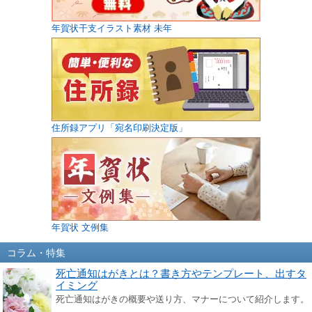
年賀状干支イラスト素材 未年
住所録アプリ「宛名印刷決定版」
年賀状 文例集
コラム・特集
死亡通知はがきとは？書き方やテンプレート、出すタ
イミング
死亡通知はがきの概要や送り方、マナーについて紹介します。