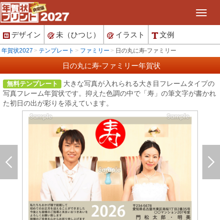
デザイン
未（ひつじ）
イラスト
文例
年賀状2027
テンプレート
ファミリー
日の丸に寿-ファミリー
日の丸に寿-ファミリー年賀状
大きな写真が入れられる大き目フレームタイプの
無料テンプレート
写真フレーム年賀状です。抑えた色調の中で「寿」の筆文字が書かれ
た初日の出が彩りを添えています。