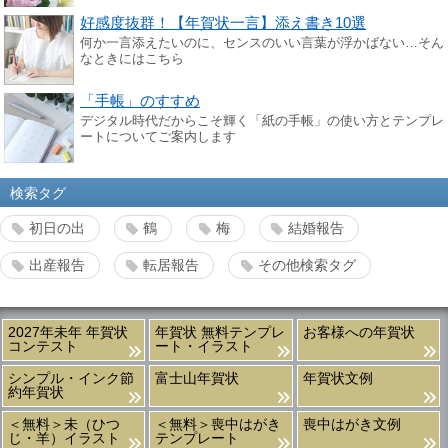
好感度抜群！【年賀状一言】添え書き10選
何か一言添えたいのに、センスのいい言葉が浮かばない…そん
なときにはこちら
「手帳」のすすめ
デジタル時代だからこそ輝く「紙の手帳」の使い方とテンプレ
ートについてご案内します
検索タグ
初日の出
鶴
梅
結婚報告
出産報告
転居報告
その他検索タグ
2027年未年 年賀状
年賀状 無料テンプレ
お客様への年賀状
コンテスト
ート・イラスト
シンプル・インク節
富士山年賀状
年賀状文例
約年賀状
＜無料＞未（ひつ
＜無料＞喪中はがき
喪中はがき文例
じ・羊）イラスト
テンプレート