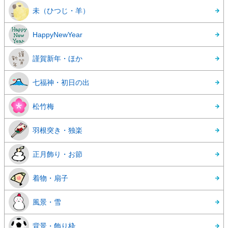
未（ひつじ・羊）
HappyNewYear
謹賀新年・ほか
七福神・初日の出
松竹梅
羽根突き・独楽
正月飾り・お節
着物・扇子
風景・雪
背景・飾り枠