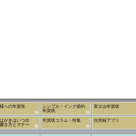
様への年賀状
シンプル・インク節約
富士山年賀状
年賀状
はがきはいつ出
年賀状コラム・特集
住所録アプリ
書き方とマナー