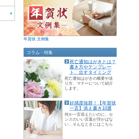
年賀状 文例集
コラム・特集
死亡通知はがきとは？
書き方やテンプレー
ト、出すタイミング
死亡通知はがきの概要や送
り方、マナーについて紹介
します。
好感度抜群！【年賀状
一言】添え書き10選
何か一言添えたいのに、セ
ンスのいい言葉が浮かばな
い…そんなときにはこちら