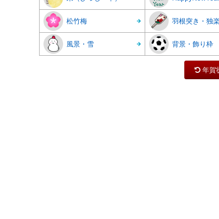
松竹梅
羽根突き・独
風景・雪
背景・飾り枠
年賀