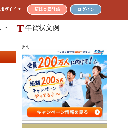
用ガイド ▼
新規会員登録
ログイン
スト
年賀状
文例
[PR]