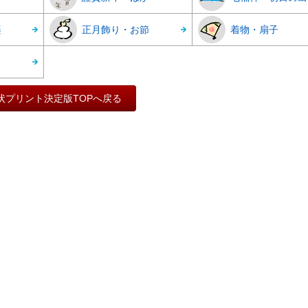
楽
正月飾り・お節
着物・扇子
状プリント決定版TOPへ戻る