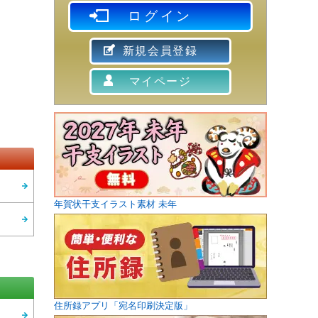
ログイン
新規会員登録
マイページ
年賀状干支イラスト素材 未年
住所録アプリ「宛名印刷決定版」