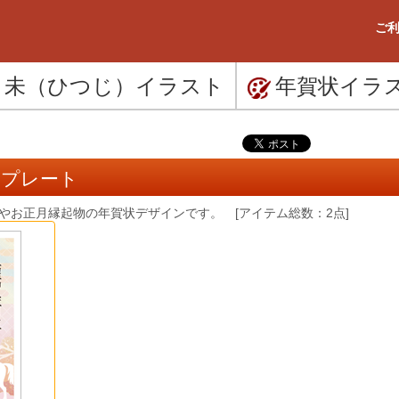
ご利
未（ひつじ）
イラスト
年賀状
イラ
ンプレート
やお正月縁起物の年賀状デザインです。 [アイテム総数：2点]