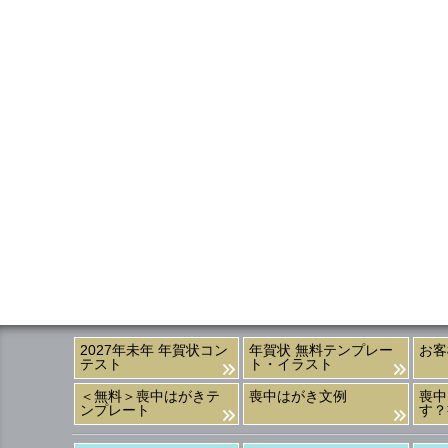
2027年未年 年賀状コン
年賀状 無料テンプレー
お客
テスト
ト・イラスト
＜無料＞喪中はがきテ
喪中はがき文例
喪中
ンプレート
す？