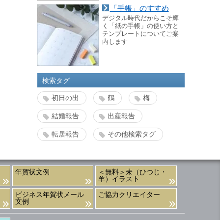
「手帳」のすすめ
デジタル時代だからこそ輝
く「紙の手帳」の使い方と
テンプレートについてご案
内します
検索タグ
初日の出
鶴
梅
結婚報告
出産報告
転居報告
その他検索タグ
年賀状文例
＜無料＞未（ひつじ・
羊）イラスト
ビジネス年賀状メール
ご協力クリエイター
文例