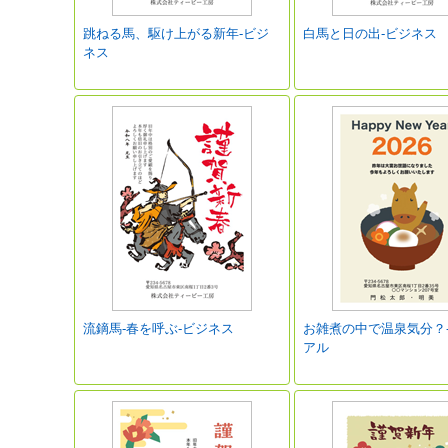
跳ねる馬、駆け上がる新年-ビジ
白馬と日の出-ビジネス
ネス
流鏑馬-春を呼ぶ-ビジネス
お雑煮の中で温泉気分？
アル