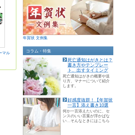
年賀状 文例集
コラム・特集
ーマル
死亡通知はがきとは？
書き方やテンプレー
ト、出すタイミング
死亡通知はがきの概要や送
り方、マナーについて紹介
します。
好感度抜群！【年賀状
一言】添え書き10選
何か一言添えたいのに、セ
ンスのいい言葉が浮かばな
い…そんなときにはこちら