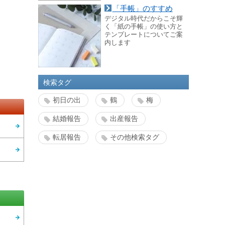
「手帳」のすすめ
デジタル時代だからこそ輝
く「紙の手帳」の使い方と
テンプレートについてご案
内します
検索タグ
初日の出
鶴
梅
結婚報告
出産報告
転居報告
その他検索タグ