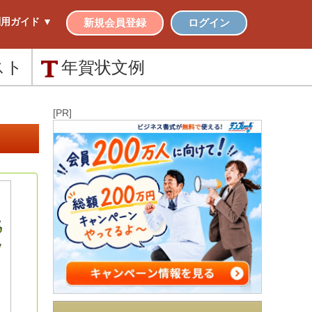
用ガイド ▼
新規会員登録
ログイン
スト
年賀状
文例
[PR]