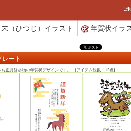
ご利
未（ひつじ）
イラスト
年賀状
イラ
ンプレート
午やお正月縁起物の年賀状デザインです。 [アイテム総数：15点]