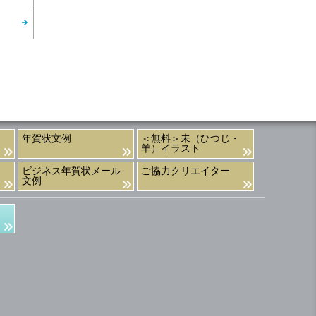
年賀状文例
＜無料＞未（ひつじ・
羊）イラスト
ビジネス年賀状メール
ご協力クリエイター
文例