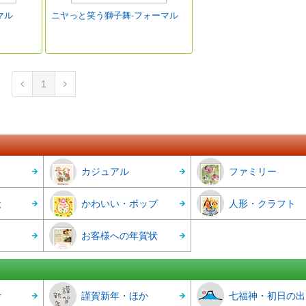
マル
ニヤっと笑う獅子舞-フォーマル
1
カジュアル
ファミリー
状
かわいい・ポップ
人形・クラフト
お客様への年賀状
r
謹賀新年・ほか
七福神・初日の出