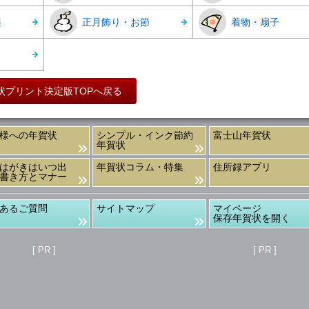
楽
正月飾り・お節
着物・扇子
状プリント決定版TOPへ戻る
様への年賀状
シンプル・インク節約
富士山年賀状
年賀状
はがきはいつ出
年賀状コラム・特集
住所録アプリ
書き方とマナー
あるご質問
サイトマップ
マイページ
保存年賀状を開く
[ PR ]
[ PR ]