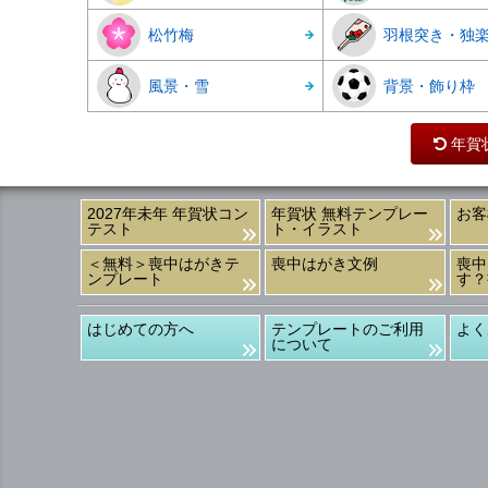
松竹梅
羽根突き・独
風景・雪
背景・飾り枠
年賀
2027年未年 年賀状コン
年賀状 無料テンプレー
お客
テスト
ト・イラスト
＜無料＞喪中はがきテ
喪中はがき文例
喪中
ンプレート
す？
はじめての方へ
テンプレートのご利用
よく
について