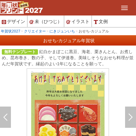
デザイン
未（ひつじ）
イラスト
文例
年賀状2027
クリエイター
にきジュンいち
おせち-カジュアル
おせち-カジュアル年賀状
紅白かまぼこに黒豆、海老、栗きんとん、お煮し
無料テンプレート
め、昆布巻き、数の子、そして伊達巻。美味しそうなおせち料理が並
んだ年賀状です。縁起のよい1年になることを願って。