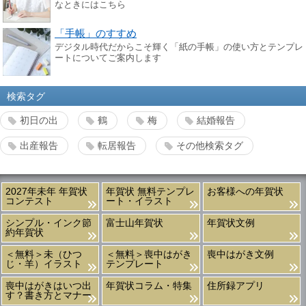
なときにはこちら
「手帳」のすすめ
デジタル時代だからこそ輝く「紙の手帳」の使い方とテンプレ
ートについてご案内します
検索タグ
初日の出
鶴
梅
結婚報告
出産報告
転居報告
その他検索タグ
2027年未年 年賀状
年賀状 無料テンプレ
お客様への年賀状
コンテスト
ート・イラスト
シンプル・インク節
富士山年賀状
年賀状文例
約年賀状
＜無料＞未（ひつ
＜無料＞喪中はがき
喪中はがき文例
じ・羊）イラスト
テンプレート
喪中はがきはいつ出
年賀状コラム・特集
住所録アプリ
す？書き方とマナー