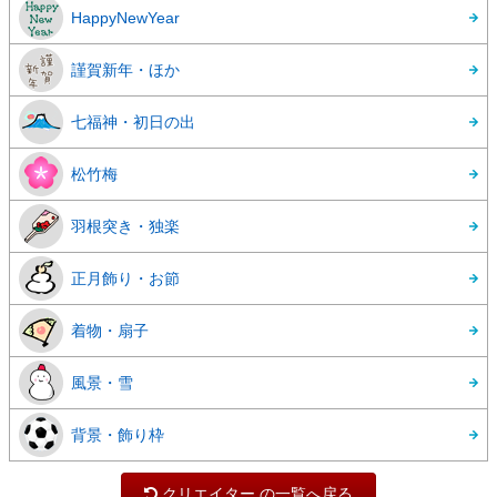
HappyNewYear
謹賀新年・ほか
七福神・初日の出
松竹梅
羽根突き・独楽
正月飾り・お節
着物・扇子
風景・雪
背景・飾り枠
クリエイター の一覧へ戻る