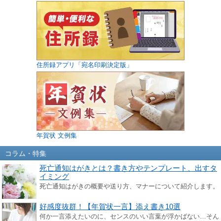
住所録アプリ「宛名印刷決定版」
年賀状 文例集
コラム・特集
死亡通知はがきとは？書き方やテンプレート、出すタ
イミング
死亡通知はがきの概要や送り方、マナーについて紹介します。
好感度抜群！【年賀状一言】添え書き10選
何か一言添えたいのに、センスのいい言葉が浮かばない…そん