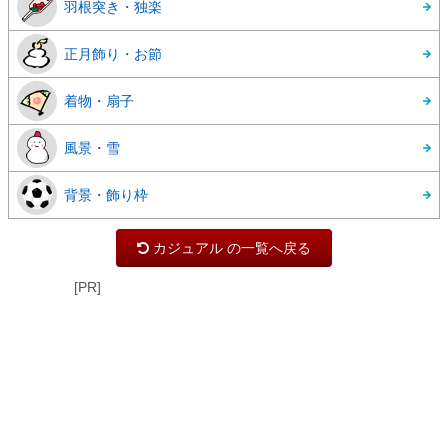
羽根突き・独楽
正月飾り・お節
着物・扇子
風景・雪
背景・飾り枠
カジュアル の一覧へ戻る
[PR]