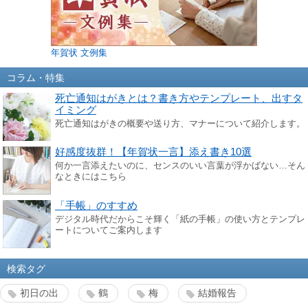
年賀状 文例集
コラム・特集
死亡通知はがきとは？書き方やテンプレート、出すタ
イミング
死亡通知はがきの概要や送り方、マナーについて紹介します。
好感度抜群！【年賀状一言】添え書き10選
何か一言添えたいのに、センスのいい言葉が浮かばない…そん
なときにはこちら
「手帳」のすすめ
デジタル時代だからこそ輝く「紙の手帳」の使い方とテンプレ
ートについてご案内します
検索タグ
初日の出
鶴
梅
結婚報告