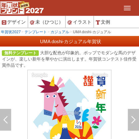
デザイン
未（ひつじ）
イラスト
文例
年賀状2027
テンプレート
カジュアル
UMA doshi-カジュアル
UMA doshi-カジュアル年賀状
大胆な配色が印象的。ポップでモダンな馬のデザ
無料テンプレート
インが、楽しい新年を華やかに演出します。年賀状コンテスト佳作受
賞作品です。