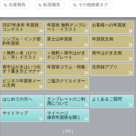
出産報告
転居報告
その他検索タグ
2027年未年 年賀状
年賀状 無料テンプレ
お客様への年賀状
コンテスト
ート・イラスト
シンプル・インク節
富士山年賀状
年賀状文例
約年賀状
＜無料＞未（ひつ
＜無料＞喪中はがき
喪中はがき文例
じ・羊）イラスト
テンプレート
喪中はがきはいつ出
年賀状コラム・特集
住所録アプリ
す？書き方とマナー
ビジネス年賀状メー
ご協力クリエイター
ル文例
はじめての方へ
テンプレートのご利
よくあるご質問
用について
サイトマップ
マイページ
保存年賀状を開く
[ PR ]