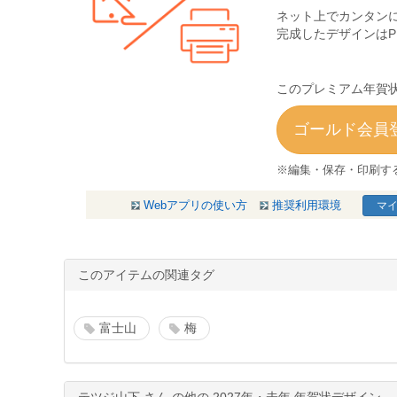
ネット上でカンタン
完成したデザインは
このプレミアム年賀状
ゴールド会員登
※編集・保存・印刷す
Webアプリの使い方
推奨利用環境
マイ
このアイテムの関連タグ
富士山
梅
テツジ山下 さん の他の 2027年・未年 年賀状デザイン