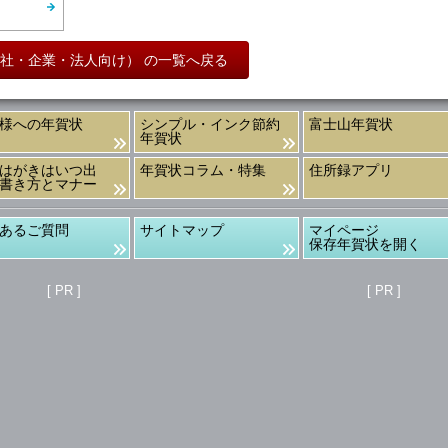
社・企業・法人向け） の一覧へ戻る
様への年賀状
シンプル・インク節約
富士山年賀状
年賀状
はがきはいつ出
年賀状コラム・特集
住所録アプリ
書き方とマナー
あるご質問
サイトマップ
マイページ
保存年賀状を開く
[ PR ]
[ PR ]