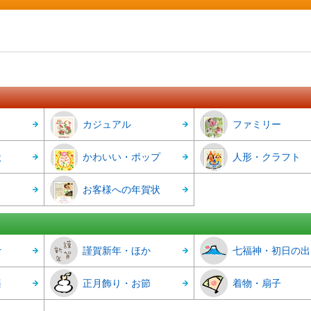
カジュアル
ファミリー
状
かわいい・ポップ
人形・クラフト
お客様への年賀状
r
謹賀新年・ほか
七福神・初日の出
楽
正月飾り・お節
着物・扇子