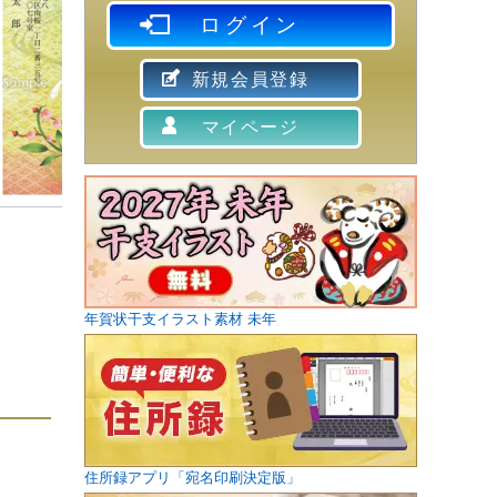
ログイン
新規会員登録
マイページ
年賀状干支イラスト素材 未年
住所録アプリ「宛名印刷決定版」