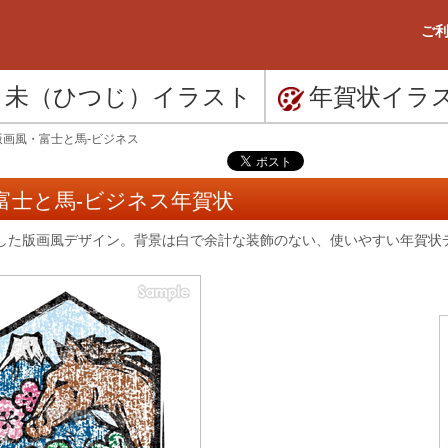
ご利
未（ひつじ）
イラスト
年賀状
イラ
版画風・富士と馬-ビジネス
富士と馬-ビジネス年賀状
した版画風デザイン。背景は白で余計な装飾のない、使いやすい年賀状