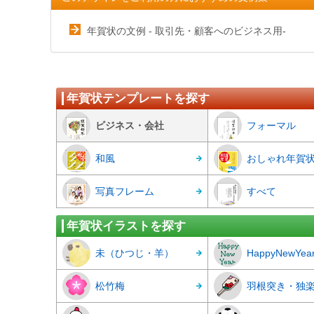
年賀状の文例 - 取引先・顧客へのビジネス用-
年賀状テンプレートを探す
ビジネス・会社
フォーマル
和風
おしゃれ年賀
写真フレーム
すべて
年賀状イラストを探す
未（ひつじ・羊）
HappyNewYea
松竹梅
羽根突き・独