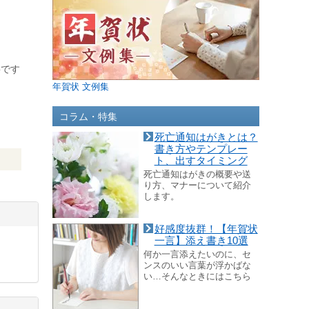
要です
年賀状 文例集
コラム・特集
死亡通知はがきとは？
書き方やテンプレー
ト、出すタイミング
死亡通知はがきの概要や送
り方、マナーについて紹介
します。
好感度抜群！【年賀状
一言】添え書き10選
何か一言添えたいのに、セ
ンスのいい言葉が浮かばな
い…そんなときにはこちら