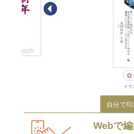
イラ
自分で印
Webで編