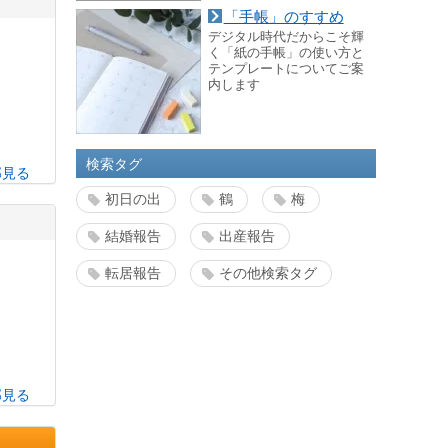
「手帳」のすすめ
デジタル時代だからこそ輝
く「紙の手帳」の使い方と
テンプレートについてご案
内します
検索タグ
部見る
初日の出
鶴
梅
結婚報告
出産報告
転居報告
その他検索タグ
部見る