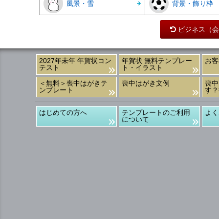
風景・雪
背景・飾り枠
ビジネス（会
2027年未年 年賀状コン
年賀状 無料テンプレー
お客
テスト
ト・イラスト
＜無料＞喪中はがきテ
喪中はがき文例
喪中
ンプレート
す？
はじめての方へ
テンプレートのご利用
よく
について