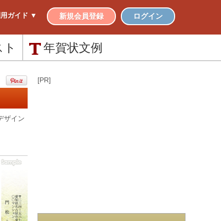
用ガイド ▼
新規会員登録
ログイン
スト
年賀状
文例
[PR]
デザイン