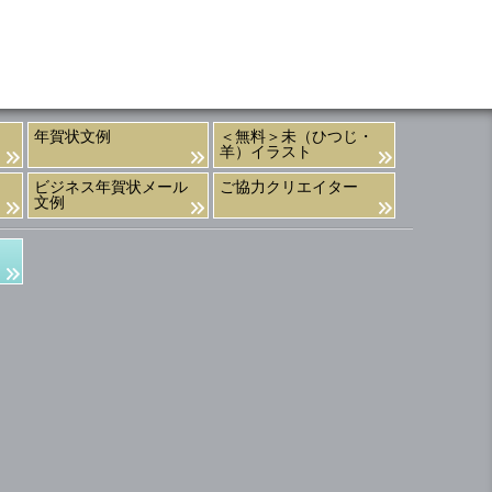
年賀状文例
＜無料＞未（ひつじ・
羊）イラスト
ビジネス年賀状メール
ご協力クリエイター
文例