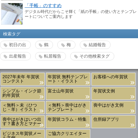
「手帳」のすすめ
デジタル時代だからこそ輝く「紙の手帳」の使い方とテンプレ
ートについてご案内します
検索タグ
初日の出
鶴
梅
結婚報告
出産報告
転居報告
その他検索タグ
2027年未年 年賀状
年賀状 無料テンプレ
お客様への年賀状
コンテスト
ート・イラスト
シンプル・インク節
富士山年賀状
年賀状文例
約年賀状
＜無料＞未（ひつ
＜無料＞喪中はがき
喪中はがき文例
じ・羊）イラスト
テンプレート
喪中はがきはいつ出
年賀状コラム・特集
住所録アプリ
す？書き方とマナー
ビジネス年賀状メー
ご協力クリエイター
ル文例