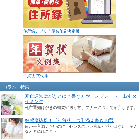
住所録アプリ「宛名印刷決定版」
年賀状 文例集
コラム・特集
死亡通知はがきとは？書き方やテンプレート、出すタ
イミング
死亡通知はがきの概要や送り方、マナーについて紹介します。
好感度抜群！【年賀状一言】添え書き10選
何か一言添えたいのに、センスのいい言葉が浮かばない…そん
なときにはこちら