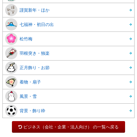
謹賀新年・ほか
七福神・初日の出
松竹梅
羽根突き・独楽
正月飾り・お節
着物・扇子
風景・雪
背景・飾り枠
ビジネス（会社・企業・法人向け） の一覧へ戻る