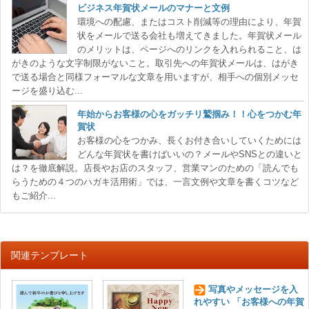
ビジネス年賀状メールのマナーと文例
環境への配慮、またはコスト削減等の理由により、年賀
状をメールで送る会社も増えてきました。年賀状メール
のメリットは、ページへのリンクを入れられること、は
がきのような文字制限がないこと。取引先への年賀状メールは、はがき
で送る場合と同様フォーマルな文章を用いますが、相手への個別メッセ
ージを盛り込む...
年始からお客様の心をガッチリ鷲掴み！！心をつかむ年
賀状
お客様の心をつかみ、長くお付き合いしていくためには
どんな年賀状を書けばいいの？メールやSNSとの違いと
は？を徹底解説。店長やお店のスタッフ、営業マンのための「読んでも
らうための４つのハガキ活用術」では、一言文例や文章を書くコツなど
もご紹介...
関連テンプレート
写真やメッセージを入
れやすい 「お客様への年賀