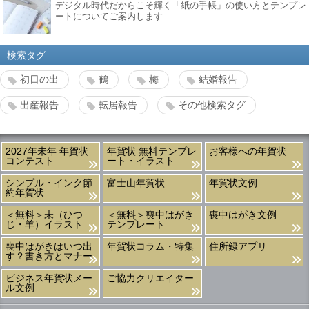
デジタル時代だからこそ輝く「紙の手帳」の使い方とテンプレ
ートについてご案内します
検索タグ
初日の出
鶴
梅
結婚報告
出産報告
転居報告
その他検索タグ
2027年未年 年賀状
年賀状 無料テンプレ
お客様への年賀状
コンテスト
ート・イラスト
シンプル・インク節
富士山年賀状
年賀状文例
約年賀状
＜無料＞未（ひつ
＜無料＞喪中はがき
喪中はがき文例
じ・羊）イラスト
テンプレート
喪中はがきはいつ出
年賀状コラム・特集
住所録アプリ
す？書き方とマナー
ビジネス年賀状メー
ご協力クリエイター
ル文例