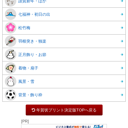
謹賀新年・ほか
七福神・初日の出
松竹梅
羽根突き・独楽
正月飾り・お節
着物・扇子
風景・雪
背景・飾り枠
年賀状プリント決定版TOPへ戻る
[PR]