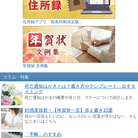
住所録アプリ「宛名印刷決定版」
年賀状 文例集
コラム・特集
死亡通知はがきとは？書き方やテンプレート、出すタ
イミング
死亡通知はがきの概要や送り方、マナーについて紹介します。
好感度抜群！【年賀状一言】添え書き10選
何か一言添えたいのに、センスのいい言葉が浮かばない…そん
なときにはこちら
「手帳」のすすめ