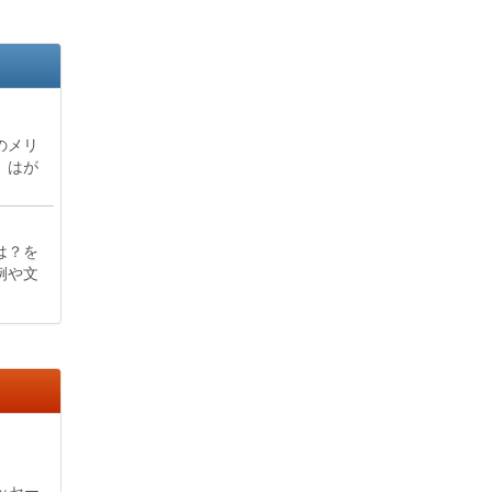
のメリ
、はが
は？を
例や文