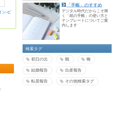
「手帳」のすすめ
デジタル時代だからこそ輝
イン-ビ
く「紙の手帳」の使い方と
テンプレートについてご案
内します
検索タグ
初日の出
鶴
梅
結婚報告
出産報告
転居報告
その他検索タグ
」