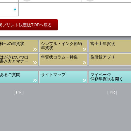
状プリント決定版TOPへ戻る
様への年賀状
シンプル・インク節約
富士山年賀状
年賀状
はがきはいつ出
年賀状コラム・特集
住所録アプリ
書き方とマナー
あるご質問
サイトマップ
マイページ
保存年賀状を開く
[ PR ]
[ PR ]