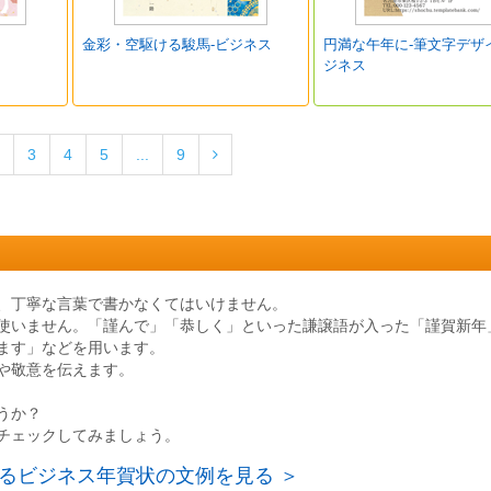
金彩・空駆ける駿馬-ビジネス
円満な午年に‐筆文字デザ
ジネス
3
4
5
...
9
、丁寧な言葉で書かなくてはいけません。
使いません。「謹んで」「恭しく」といった謙譲語が入った「謹賀新年
ます」などを用います。
や敬意を伝えます。
うか？
チェックしてみましょう。
るビジネス年賀状の文例を見る ＞