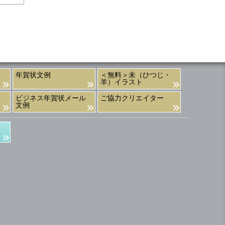
年賀状文例
＜無料＞未（ひつじ・
羊）イラスト
ビジネス年賀状メール
ご協力クリエイター
文例