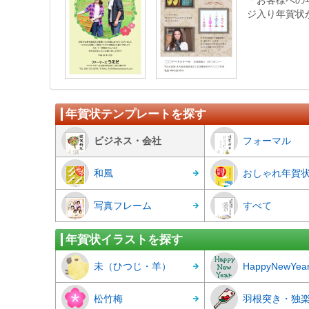
「お客様への
ジ入り年賀状
年賀状テンプレートを探す
ビジネス・会社
フォーマル
和風
おしゃれ年賀
写真フレーム
すべて
年賀状イラストを探す
未（ひつじ・羊）
HappyNewYea
松竹梅
羽根突き・独