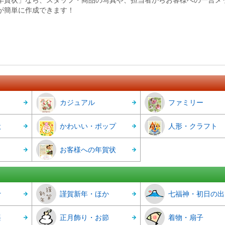
年賀状」なら、スタッフ・商品の写真や、担当者からお客様への一言メ
が簡単に作成できます！
カジュアル
ファミリー
状
かわいい・ポップ
人形・クラフト
お客様への年賀状
r
謹賀新年・ほか
七福神・初日の出
楽
正月飾り・お節
着物・扇子