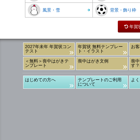
風景・雪
背景・飾り枠
年賀
2027年未年 年賀状コン
年賀状 無料テンプレー
お客
テスト
ト・イラスト
＜無料＞喪中はがきテ
喪中はがき文例
喪中
ンプレート
す？
はじめての方へ
テンプレートのご利用
よく
について