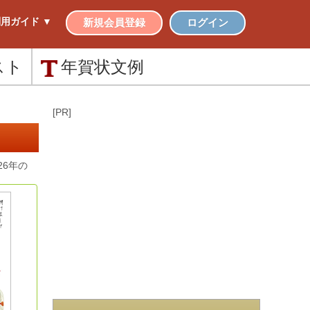
用ガイド ▼
新規会員登録
ログイン
スト
年賀状
文例
[PR]
6年の