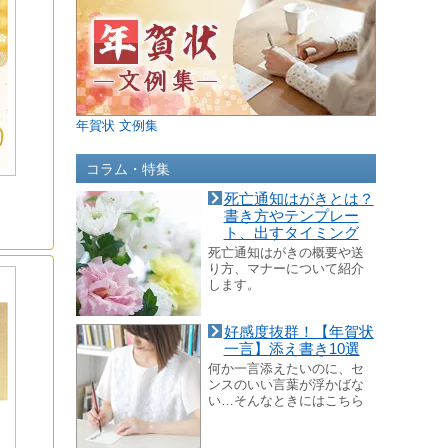
年賀状 文例集
コラム・特集
死亡通知はがきとは？
書き方やテンプレー
ト、出すタイミング
死亡通知はがきの概要や送
り方、マナーについて紹介
します。
好感度抜群！【年賀状
一言】添え書き10選
何か一言添えたいのに、セ
ンスのいい言葉が浮かばな
い…そんなときにはこちら