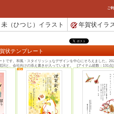
ご利
未（ひつじ）
イラスト
年賀状
イラ
年賀状テンプレート
トです。和風・スタイリッシュなデザインを中心にそろえました。202
詞と、会社向けの添え書きが入っています。 [アイテム総数：131点]